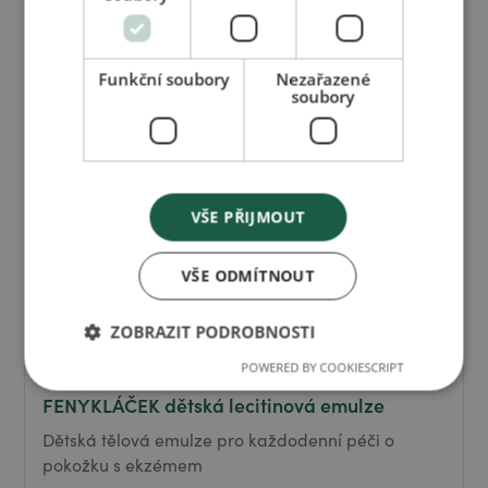
Funkční soubory
Nezařazené
soubory
VŠE PŘIJMOUT
VŠE ODMÍTNOUT
ZOBRAZIT PODROBNOSTI
POWERED BY COOKIESCRIPT
FENYKLÁČEK dětská lecitinová emulze
Dětská tělová emulze pro každodenní péči o
pokožku s ekzémem