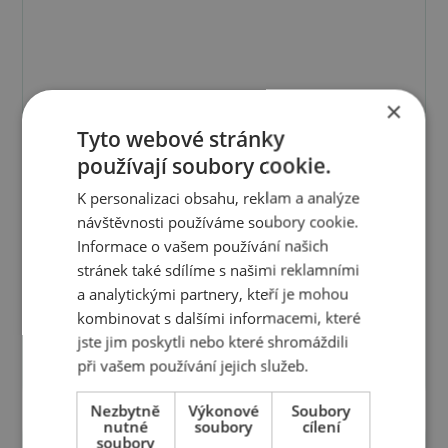
×
Tyto webové stránky
používají soubory cookie.
K personalizaci obsahu, reklam a analýze
návštěvnosti používáme soubory cookie.
Informace o vašem používání našich
CITRONEK dětský mycí olej
stránek také sdílíme s našimi reklamními
a analytickými partnery, kteří je mohou
Dětský mycí olej s citronem a borovicí
kombinovat s dalšími informacemi, které
jste jim poskytli nebo které shromáždili
Prohlédnout produkt
při vašem používání jejich služeb.
Nezbytně
Výkonové
Soubory
nutné
soubory
cílení
soubory