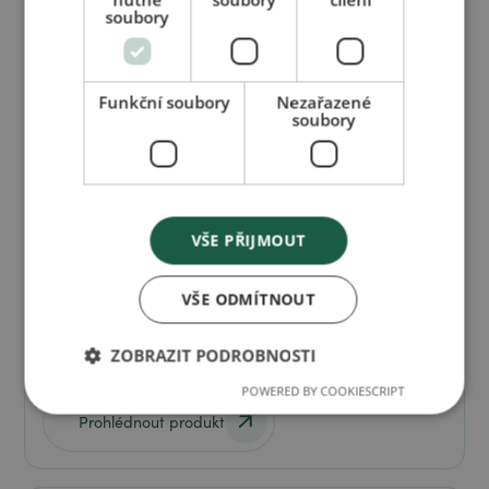
soubory
Funkční soubory
Nezařazené
soubory
VŠE PŘIJMOUT
VŠE ODMÍTNOUT
Osvěžující balzám CHINA BALSAM
ZOBRAZIT PODROBNOSTI
Balzám s chladivým efektem při bolesti hlavy.
POWERED BY COOKIESCRIPT
Prohlédnout produkt