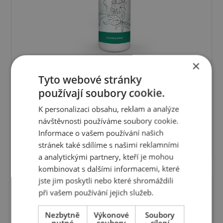
×
Tyto webové stránky
používají soubory cookie.
Masážní olej COSETTE
K personalizaci obsahu, reklam a analýze
Tělový olej pro péči o krk a dekolt.
návštěvnosti používáme soubory cookie.
Informace o vašem používání našich
Prohlédnout produkt
stránek také sdílíme s našimi reklamními
a analytickými partnery, kteří je mohou
kombinovat s dalšími informacemi, které
jste jim poskytli nebo které shromáždili
při vašem používání jejich služeb.
Nezbytně
Výkonové
Soubory
nutné
soubory
cílení