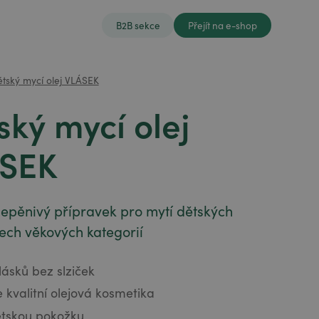
B2B sekce
Přejít na e-shop
tský mycí olej VLÁSEK
ský mycí olej
SEK
nepěnivý přípravek pro mytí dětských
ech věkových kategorií
lásků bez slziček
 kvalitní olejová kosmetika
ětskou pokožku