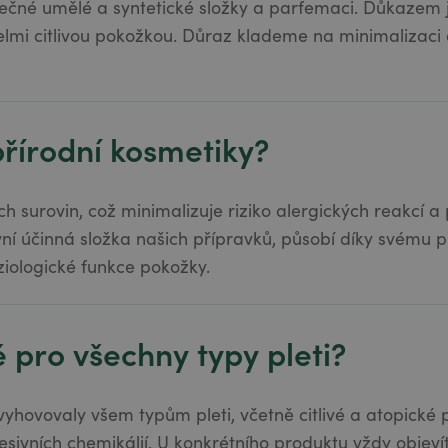
ečné umělé a syntetické složky a parfemaci. Důkazem je
elmi citlivou pokožkou. Důraz klademe na minimalizaci
přírodní kosmetiky?
ch surovin, což minimalizuje riziko alergických reakcí a
lavní účinná složka našich přípravků, působí díky svému
iologické funkce pokožky.
 pro všechny typy pleti?
vyhovovaly všem typům pleti, včetně citlivé a atopické
ivních chemikálií. U konkrétního produktu vždy objevít