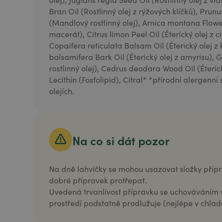
Bran Oil (Rostlinný olej z rýžových klíčků), Prun
(Mandlový rostlinný olej), Arnica montana Flowe
macerát), Citrus limon Peel Oil (Éterický olej z c
Copaifera reticulata Balsam Oil (Éterický olej z
balsamifera Bark Oil (Éterický olej z amyrisu), G
rostlinný olej), Cedrus deodara Wood Oil (Éteric
Lecithin (Fosfolipid), Citral* *přírodní alergenn
olejích.
Na co si dát pozor
Na dně lahvičky se mohou usazovat složky přípr
dobré přípravek protřepat.
Uvedená trvanli­vost přípravku se uchovávání
prostředí podstatně prodlužuje (nejlépe v chladni