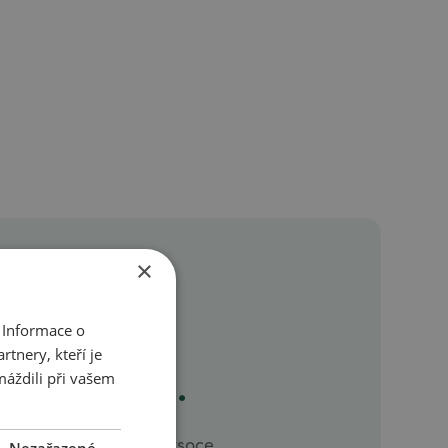
×
 naše
 při své
 Informace o
tnery, kteří je
ální práci.
máždili při vašem
 v distribuci našich vysoce