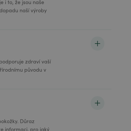
 i to, že jsou naše
 dopadu naší výroby
 podporuje zdraví vaší
 přírodnímu původu v
 pokožky. Důraz
e informaci, pro jaký