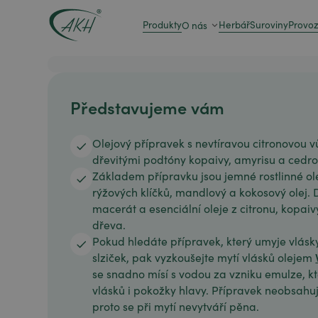
Produkty
Herbář
Suroviny
Provo
O nás
Představujeme vám
Olejový přípravek s nevtíravou citronovou v
dřevitými podtóny kopaivy, amyrisu a cedr
Základem přípravku jsou jemné rostlinné ole
rýžových klíčků, mandlový a kokosový olej.
macerát a esenciální oleje z citronu, kopai
dřeva.
Pokud hledáte přípravek, který umyje vlás
slziček, pak vyzkoušejte mytí vlásků olejem
se snadno mísí s vodou za vzniku emulze, kte
vlásků i pokožky hlavy. Přípravek neobsahuj
proto se při mytí nevytváří pěna.