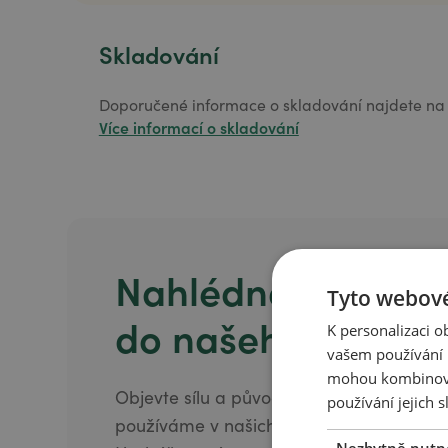
Skladování
Doporučené informace o skladování najdete na 
Více informací o skladování
Nahlédněte
Tyto webové
do našeho Herbář
K personalizaci 
vašem používání n
mohou kombinovat
Objevte sílu a původ přírodních složek, k
používání jejich s
používáme v našich produktech. Naším