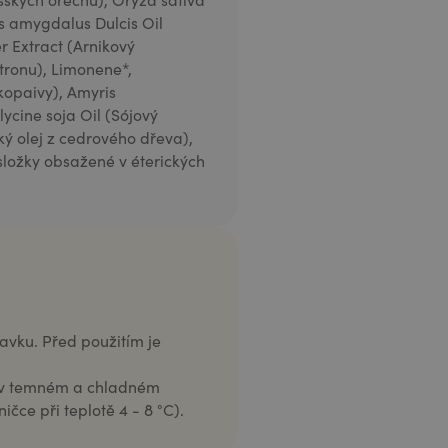
us amygdalus Dulcis Oil
r Extract (Arnikový
itronu), Limonene*,
 kopaivy), Amyris
lycine soja Oil (Sójový
ký olej z cedrového dřeva),
í složky obsažené v éterických
avku. Před použitím je
m v temném a chladném
čce při teplotě 4 - 8 °C).