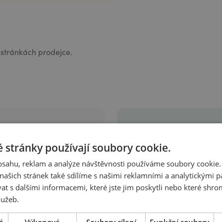
stránkách prodejce.
Využijte
 stránky používají soubory cookie.
e
produkty
obsahu, reklam a analýze návštěvnosti používáme soubory cookie.
ašich stránek také sdílíme s našimi reklamními a analytickými par
profesion
 s dalšími informacemi, které jste jim poskytli nebo které shro
teré
lužeb.
Staňte se partnerem