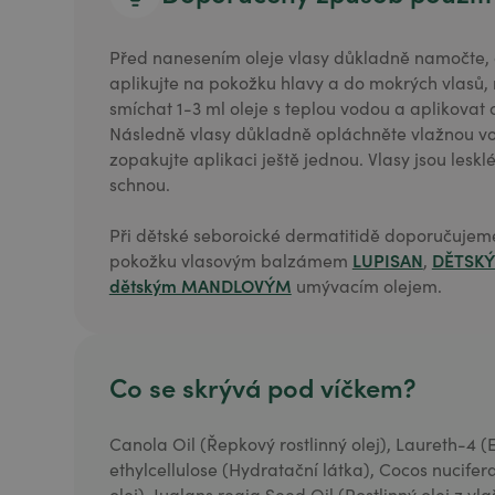
Před nanesením oleje vlasy důkladně namočte, a
aplikujte na pokožku hlavy a do mokrých vlasů, m
smíchat 1-3 ml oleje s teplou vodou a aplikov
Následně vlasy důkladně opláchněte vlažnou vo
zopakujte aplikaci ještě jednou. Vlasy jsou leskl
schnou.
Při dětské seboroické dermatitidě doporučujeme
LUPISAN
DĚTSK
pokožku vlasovým balzámem
,
dětským MANDLOVÝM
umývacím olejem.
Co se skrývá pod víčkem?
Canola Oil (Řepkový rostlinný olej), Laureth-4 
ethylcellulose (Hydratační látka), Cocos nucifera
olej), Juglans regia Seed Oil (Rostlinný olej z v