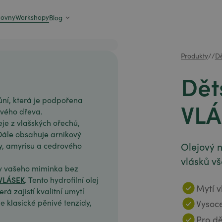
zovny
Workshopy
Blog
Produkty
/
/
Dě
Dět
ůní, která je podpořena
VLÁ
ového dřeva.
je z vlašských ořechů,
 Dále obsahuje arnikový
Olejový 
vy, amyrisu a cedrového
vlásků vš
ky vašeho miminka bez
VLÁSEK
. Tento hydrofilní olej
Mytí v
rá zajistí kvalitní umytí
e klasické pěnivé tenzidy,
Vysoce
Pro d