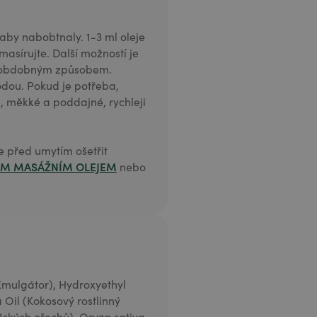
by nabobtnaly. 1-3 ml oleje
asírujte. Další možností je
at obdobným způsobem.
dou. Pokud je potřeba,
é, měkké a poddajné, rychleji
 před umytím ošetřit
ÝM MASÁŽNÍM OLEJEM
nebo
(Emulgátor), Hydroxyethyl
 Oil (Kokosový rostlinný
lašských ořechů), Oryza sativa