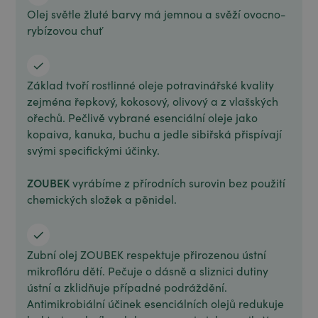
Olej světle žluté barvy má jemnou a svěží ovocno-
rybízovou chuť
Základ tvoří rostlinné oleje potravinářské kvality
zejména řepkový, kokosový, olivový a z vlašských
ořechů. Pečlivě vybrané esenciální oleje jako
kopaiva, kanuka, buchu a jedle sibiřská přispívají
svými specifickými účinky.
ZOUBEK
vyrábíme z přírodních surovin bez použití
chemických složek a pěnidel.
Zubní olej ZOUBEK respektuje přirozenou ústní
mikroflóru dětí. Pečuje o dásně a sliznici dutiny
ústní a zklidňuje případné podráždění.
Antimikrobiální účinek esenciálních olejů redukuje