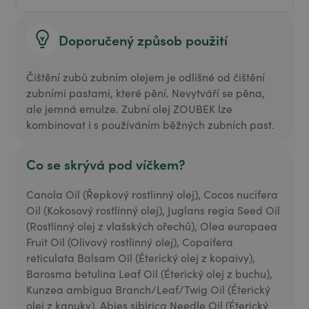
Doporučený způsob použití
Čištění zubů zubním olejem je odlišné od čištění
zubními pastami, které pění. Nevytváří se pěna,
ale jemná emulze. Zubní olej ZOUBEK lze
kombinovat i s používáním běžných zubních past.
Co se skrývá pod víčkem?
Canola Oil (Řepkový rostlinný olej), Cocos nucifera
Oil (Kokosový rostlinný olej), Juglans regia Seed Oil
(Rostlinný olej z vlašských ořechů), Olea europaea
Fruit Oil (Olivový rostlinný olej), Copaifera
reticulata Balsam Oil (Éterický olej z kopaivy),
Barosma betulina Leaf Oil (Éterický olej z buchu),
Kunzea ambigua Branch/Leaf/Twig Oil (Éterický
olej z kanuky), Abies sibirica Needle Oil (Éterický