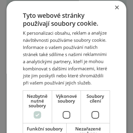
kvalitních aromaterapeutických produktů. Objevte
×
účinky našich přípravků pro svou práci v
Tyto webové stránky
kosmetickém či kadeřnickém salónu, pro masáže a
používají soubory cookie.
fyzioterapii. Společně můžeme posunout hranice
přírodní péče a přinést její benefity širšímu spektru
K personalizaci obsahu, reklam a analýze
zákazníků.
návštěvnosti používáme soubory cookie.
Informace o vašem používání našich
stránek také sdílíme s našimi reklamními
Chci spolupracovat
a analytickými partnery, kteří je mohou
Chci spolupracovat
kombinovat s dalšími informacemi, které
jste jim poskytli nebo které shromáždili
při vašem používání jejich služeb.
Nezbytně
Výkonové
Soubory
nutné
soubory
cílení
soubory
Co by vás mohlo zajímat
Funkční soubory
Nezařazené