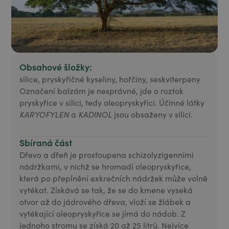
Obsahové šložky:
silice, pryskyřičné kyseliny, hořčiny, seskviterpeny
Označení balzám je nesprávné, jde o roztok
pryskyřice v silici, tedy oleopryskyřici. Účinné látky
KARYOFYLEN
a
KADINOL
jsou obsaženy v silici.
Sbíraná část
Dřevo a dřeň je prostoupena schizolyzigenními
nádržkami, v nichž se hromadí oleopryskyřice,
která po přeplnění exkrečních nádržek může volně
vytékat. Získává se tak, že se do kmene vyseká
otvor až do jádrového dřeva, vloží se žlábek a
vytékající oleopryskyřice se jímá do nádob. Z
jednoho stromu se získá 20 až 25 litrů. Nejvíce