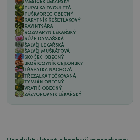
MĚSÍČEK LÉKAŘSKÝ
PUPALKA DVOULETÁ
PUŠKVOREC OBECNÝ
RAKYTNÍK ŘEŠETLÁKOVÝ
RAVINTSÁRA
ROZMARÝN LÉKAŘSKÝ
RŮŽE DAMAŠSKÁ
ŠALVĚJ LÉKAŘSKÁ
ŠALVĚJ MUŠKÁTOVÁ
SKOČEC OBECNÝ
SKOŘICOVNÍK CEJLONSKÝ
TŘAPATKA NACHOVÁ
TŘEZALKA TEČKOVANÁ
TYMIÁN OBECNÝ
VRATIČ OBECNÝ
ZÁZVOROVNÍK LÉKAŘSKÝ
Produkty které obsahují ingredienci