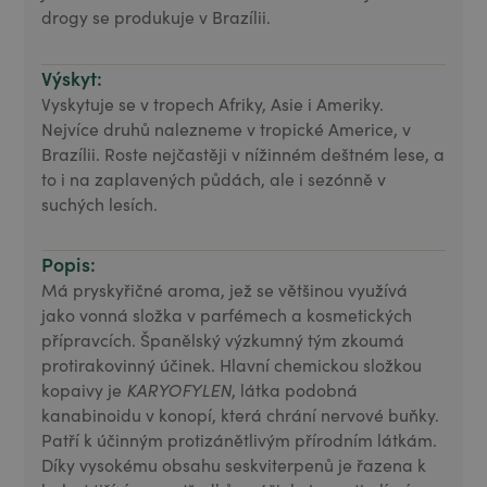
drogy se produkuje v Brazílii.
Výskyt:
Vyskytuje se v tropech Afriky, Asie i Ameriky.
Nejvíce druhů nalezneme v tropické Americe, v
Brazílii. Roste nejčastěji v nížinném deštném lese, a
to i na zaplavených půdách, ale i sezónně v
suchých lesích.
Popis:
Má pryskyřičné aroma, jež se většinou využívá
jako vonná složka v parfémech a kosmetických
přípravcích. Španělský výzkumný tým zkoumá
protirakovinný účinek. Hlavní chemickou složkou
kopaivy je
KARYOFYLEN
, látka podobná
kanabinoidu v konopí, která chrání nervové buňky.
Patří k účinným protizánětlivým přírodním látkám.
Díky vysokému obsahu seskviterpenů je řazena k