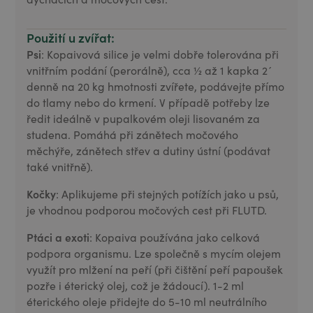
Použití u zvířat:
Psi
: Kopaivová silice je velmi dobře tolerována při
vnitřním podání (perorálně), cca ½ až 1 kapka 2´
denně na 20 kg hmotnosti zvířete, podávejte přímo
do tlamy nebo do krmení. V případě potřeby lze
ředit ideálně v pupalkovém oleji lisovaném za
studena. Pomáhá při zánětech močového
měchýře, zánětech střev a dutiny ústní (podávat
také vnitřně).
Kočky
: Aplikujeme při stejných potížích jako u psů,
je vhodnou podporou močových cest při FLUTD.
Ptáci a exoti
: Kopaiva používána jako celková
podpora organismu. Lze společně s mycím olejem
využít pro mlžení na peří (při čištění peří papoušek
pozře i éterický olej, což je žádoucí). 1-2 ml
éterického oleje přidejte do 5-10 ml neutrálního