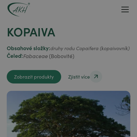
KOPAIVA
Obsahové složky:
druhy rodu Copaifera (kopaivovník)
Čeleď:
Fabaceae
(Bobovité)
Zobrazit produkty
Zjistit více
Zobrazit produkty
Zjistit více