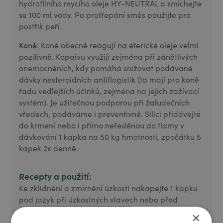
hydrofilního mycího oleje HY-NEUTRAL a smíchejte
se 100 ml vody. Po protřepání směs použijte pro
postřik peří.
Koně
: Koně obecně reagují na éterické oleje velmi
pozitivně. Kopaivu využijí zejména při zánětlivých
onemocněních, kdy pomáhá snižovat podávané
dávky nesteroidních antiflogistik (ta mají pro koně
řadu vedlejších účinků, zejména na jejich zažívací
systém). Je užitečnou podporou při žaludečních
vředech, podáváme i preventivně. Silici přidávejte
do krmení nebo i přímo neředěnou do tlamy v
dávkování 1 kapka na 50 kg hmotnosti, zpočátku 5
kapek 2x denně.
Recepty a použití:
Ke zklidnění a zmírnění úzkosti nakapejte 1 kapku
pod jazyk při úzkostných stavech nebo před
meditací.
×
V kombinaci s nosným olejem nebo hydratačním