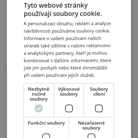
Tyto webové stránky
krémem můžete kopaivu aplikovat na pleť pro její
používají soubory cookie.
rozjasnění.
Na štípanec od hmyzu kápněte přímo neředěný
K personalizaci obsahu, reklam a analýze
éterický olej, pomůže utlumit bolest, svědění a
návštěvnosti používáme soubory cookie.
otok.
Informace o vašem používání našich
stránek také sdílíme s našimi reklamními
Při bolestech hlavy použijte v 1 % koncentraci v
a analytickými partnery, kteří je mohou
nosném masážním oleji pro jemnou masáž v
kombinovat s dalšími informacemi, které
oblasti spánků a krční páteře.
jste jim poskytli nebo které shromáždili
při vašem používání jejich služeb.
Varování:
Nezbytně
Výkonové
Soubory
nutné
soubory
cílení
soubory
Ve větších dávkách způsobuje užití pryskyřice
nevolnost, zvracení, horečku a alergickou
reakci.
Funkční soubory
Nezařazené
soubory