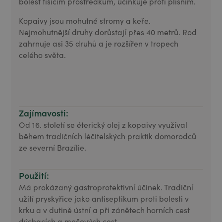
bolest tišícím prostředkům, účinkuje proti plísním.
Kopaivy jsou mohutné stromy a keře.
Nejmohutnější druhy dorůstají přes 40 metrů. Rod
zahrnuje asi 35 druhů a je rozšířen v tropech
celého světa.
Zajímavosti:
Od 16. století se éterický olej z kopaivy využíval
během tradičních léčitelských praktik domorodců
ze severní Brazílie.
Použití:
Má prokázaný gastroprotektivní účinek. Tradiční
užití pryskyřice jako antiseptikum proti bolesti v
krku a v dutině ústní a při zánětech horních cest
dýchacích a močových cest.