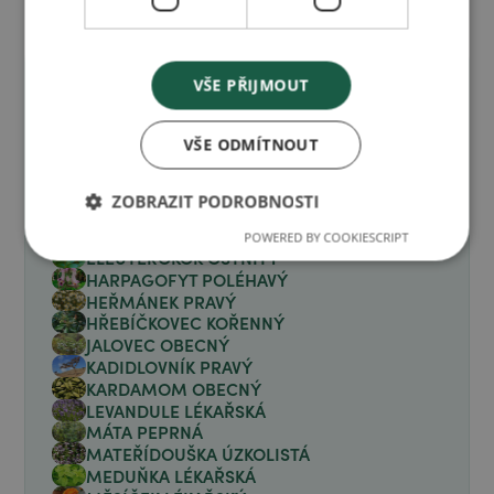
Další suroviny
VŠE PŘIJMOUT
ALOE VERA
ARNIKA HORSKÁ
VŠE ODMÍTNOUT
BOROVICE LESNÍ
BŘÍZA BĚLOKORÁ
ZOBRAZIT PODROBNOSTI
BRUTNÁK LÉKAŘSKÝ
ČAJOVNÍK AUSTRALSKÝ
POWERED BY COOKIESCRIPT
ELEUTEROKOK OSTNITÝ
HARPAGOFYT POLÉHAVÝ
HEŘMÁNEK PRAVÝ
HŘEBÍČKOVEC KOŘENNÝ
JALOVEC OBECNÝ
KADIDLOVNÍK PRAVÝ
KARDAMOM OBECNÝ
LEVANDULE LÉKAŘSKÁ
MÁTA PEPRNÁ
MATEŘÍDOUŠKA ÚZKOLISTÁ
MEDUŇKA LÉKAŘSKÁ