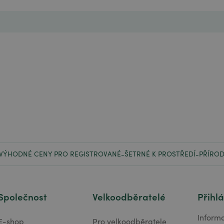
VÝHODNÉ CENY PRO REGISTROVANÉ
ŠETRNÉ K PROSTŘEDÍ
PŘÍROD
-
-
Společnost
Velkoodběratelé
Přihl
Inform
E-shop
Pro velkoodběratele