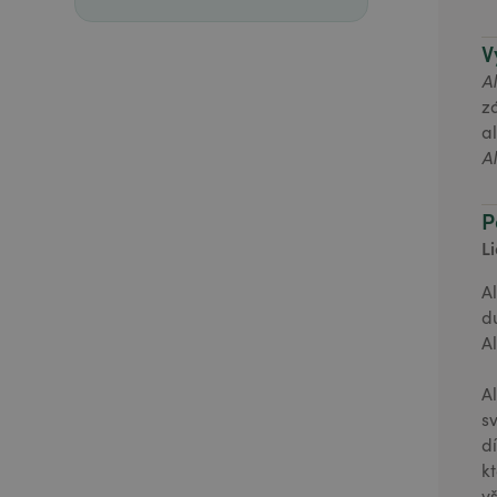
V
A
z
a
A
P
L
A
d
A
A
s
d
k
v