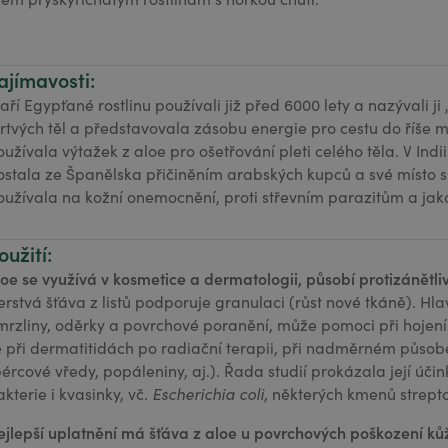
ajímavosti:
taří Egypťané rostlinu používali již před 6000 lety a nazývali 
rtvých těl a představovala zásobu energie pro cestu do říše mrt
oužívala výtažek z aloe pro ošetřování pleti celého těla. V Ind
ostala ze Španělska přičiněním arabských kupců a své místo si
oužívala na kožní onemocnění, proti střevním parazitům a jako
oužití:
loe se využívá v kosmetice a dermatologii, působí protizánětli
erstvá šťáva z listů podporuje granulaci (růst nové tkáně). Hla
mrzliny, oděrky a povrchové poranění, může pomoci při hojení
e při dermatitidách po radiační terapii, při nadměrném působe
bércové vředy, popáleniny, aj.). Řada studií prokázala její úč
akterie i kvasinky, vč.
Escherichia coli
, některých kmenů strept
ejlepší uplatnění má šťáva z aloe u povrchových poškození ků