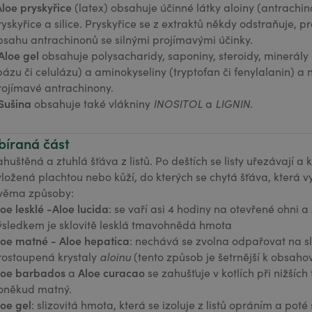
Aloe pryskyřice
(latex) obsahuje účinné látky aloiny (antrachin
ryskyřice a silice. Pryskyřice se z extraktů někdy odstraňuje, 
bsahu antrachinonů se silnými projímavými účinky.
Aloe gel
obsahuje polysacharidy, saponiny, steroidy, minerály 
ipázu či celulázu) a aminokyseliny (tryptofan či fenylalanin) a
rojímavé antrachinony.
Sušina
obsahuje také vlákniny
INOSITOL
a
LIGNIN.
bíraná část
ahuštěná a ztuhlá šťáva z listů. Po deštích se listy uřezávají a
yložená plachtou nebo kůží, do kterých se chytá šťáva, která v
věma způsoby:
loe lesklé -Aloe lucida
: se vaří asi 4 hodiny na otevřené ohni 
ýsledkem je sklovitě lesklá tmavohnědá hmota
loe matné - Aloe hepatica
: nechává se zvolna odpařovat na s
rostoupená krystaly
aloinu
(tento způsob je šetrnější k obsah
loe barbados
Aloe curacao
a
se zahušťuje v kotlích při nižšíc
oněkud matný.
loe gel
: slizovitá hmota, která se izoluje z listů opráním a poté