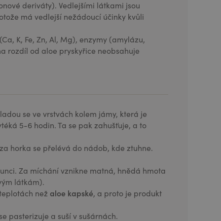
onové deriváty). Vedlejšími látkami jsou
protože má vedlejší nežádoucí účinky kvůli
(Ca, K, Fe, Zn, Al, Mg), enzymy (amylázu,
 na rozdíl od aloe pryskyřice neobsahuje
 kladou se ve vrstvách kolem jámy, která je
ytéká 5-6 hodin. Ta se pak zahušťuje, a to
a za horka se přelévá do nádob, kde ztuhne.
lunci. Za míchání vznikne matná, hnědá hmota
ovým látkám).
aloe kapské
h teplotách než
, a proto je produkt
 se pasterizuje a suší v sušárnách.