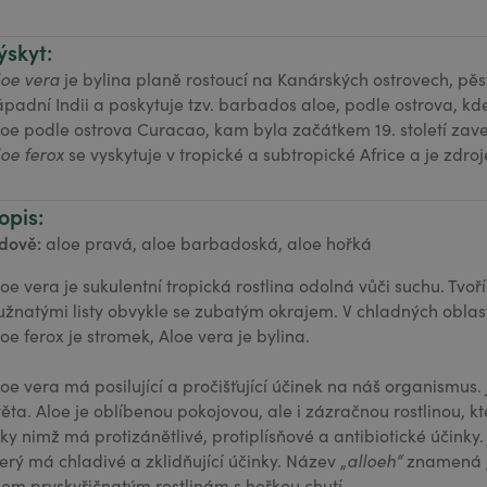
ýskyt:
loe vera
je bylina planě rostoucí na Kanárských ostrovech, pěstu
ápadní Indii a poskytuje tzv. barbados aloe, podle ostrova, kde 
loe podle ostrova Curacao, kam byla začátkem 19. století z
loe ferox
se vyskytuje v tropické a subtropické Africe a je zdro
opis:
idově:
aloe pravá, aloe barbadoská, aloe hořká
loe vera je sukulentní tropická rostlina odolná vůči suchu. Tvoř
užnatými listy obvykle se zubatým okrajem. V chladných oblast
loe ferox je stromek, Aloe vera je bylina.
loe vera má posilující a pročišťující účinek na náš organismus.
věta. Aloe je oblíbenou pokojovou, ale i zázračnou rostlinou, 
íky nimž má protizánětlivé, protiplísňové a antibiotické účinky.
terý má chladivé a zklidňující účinky. Název „
alloeh“
znamená „h
šem pryskyřičnatým rostlinám s hořkou chutí.