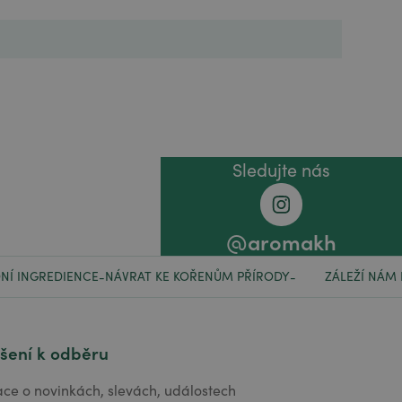
Sledujte nás
@aromakh
NÍ INGREDIENCE
NÁVRAT KE KOŘENŮM PŘÍRODY
ZÁLEŽÍ NÁM
-
-
ášení k odběru
ace o novinkách, slevách, událostech