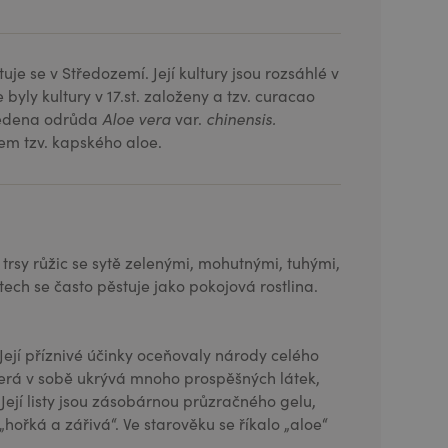
je se v Středozemí. Její kultury jsou rozsáhlé v
byly kultury v 17.st. založeny a tzv. curacao
avedena odrůda
Aloe vera
var.
chinensis.
jem tzv. kapského aloe.
í trsy růžic se sytě zelenými, mohutnými, tuhými,
ech se často pěstuje jako pokojová rostlina.
 Její příznivé účinky oceňovaly národy celého
která v sobě ukrývá mnoho prospěšných látek,
 Její listy jsou zásobárnou průzračného gelu,
ořká a zářivá“. Ve starověku se říkalo „aloe“