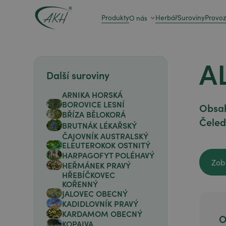
Produkty
Herbář
Suroviny
Provo
O nás
A
Další suroviny
ARNIKA HORSKÁ
BOROVICE LESNÍ
Obsah
BŘÍZA BĚLOKORÁ
Čeleď
BRUTNÁK LÉKAŘSKÝ
ČAJOVNÍK AUSTRALSKÝ
ELEUTEROKOK OSTNITÝ
HARPAGOFYT POLÉHAVÝ
Zob
HEŘMÁNEK PRAVÝ
Zob
HŘEBÍČKOVEC
KOŘENNÝ
JALOVEC OBECNÝ
KADIDLOVNÍK PRAVÝ
KARDAMOM OBECNÝ
O
KOPAIVA