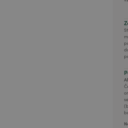
Z
S
m
p
d
p
P
A
Č
o
s
(
b
N