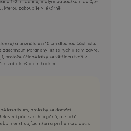
zoňana 1-2 ml denně, malým papouškům do 0,5-
u, kterou zakoupíte v lékárně.
 stonku) a uřízněte asi 10 cm dlouhou část listu.
e zaschnout. Poraněný list se rychle sám zavře,
, protože účinné látky se většinou tvoří v
ičce zabalený do mikrotenu.
lné laxativum, proto by se domácí
překrvení pánevních orgánů, ale také
nebo menstruujících žen a při hemoroidech.