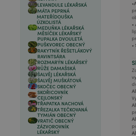
•
LEVANDULE LÉKAŘSKÁ
p
MÁTA PEPRNÁ
MATEŘÍDOUŠKA
o
ÚZKOLISTÁ
•
MEDUŇKA LÉKAŘSKÁ
l
MĚSÍČEK LÉKAŘSKÝ
p
PUPALKA DVOULETÁ
PUŠKVOREC OBECNÝ
•
RAKYTNÍK ŘEŠETLÁKOVÝ
RAVINTSÁRA
S
ROZMARÝN LÉKAŘSKÝ
RŮŽE DAMAŠSKÁ
Z
ŠALVĚJ LÉKAŘSKÁ
v
ŠALVĚJ MUŠKÁTOVÁ
d
SKOČEC OBECNÝ
A
SKOŘICOVNÍK
CEJLONSKÝ
V
TŘAPATKA NACHOVÁ
A
TŘEZALKA TEČKOVANÁ
p
TYMIÁN OBECNÝ
A
VRATIČ OBECNÝ
p
ZÁZVOROVNÍK
LÉKAŘSKÝ
A