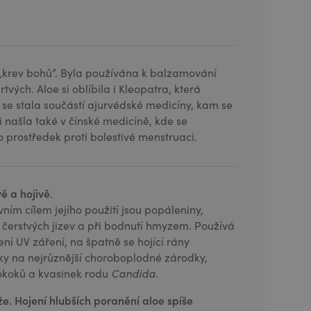
ji „krev bohů“. Byla používána k balzamování
vých. Aloe si oblíbila i Kleopatra, která
ii se stala součástí ajurvédské medicíny, kam se
 našla také v čínské medicíně, kde se
 prostředek proti bolestivé menstruaci.
vě
a hojivě
.
vním cílem jejího použití jsou popáleniny,
 čerstvých jizev a při bodnutí hmyzem. Používá
ní UV záření, na špatně se hojící rány
inky na nejrůznější choroboplodné zárodky,
okoků a kvasinek rodu
Candida
.
že.
Hojení hlubších poranění aloe spíše