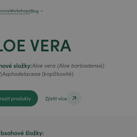
zovny
Workshopy
Blog
LOE VERA
ové složky:
Aloe vera (Aloe barbadensis)
:
Asphodelaceae
(kopíčkovité)
razit produkty
Zjistit více
razit produkty
Zjistit více
bsahové šložky: