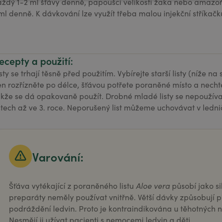
aždý 1-2 ml šťávy denně, papoušci velikosti žaka nebo ama
 ml denně. K dávkování lze využít třeba malou injekční stříkačk
ecepty a použití:
sty se trhají těsně před použitím. Vybírejte starší listy (níže na
en rozřízněte po délce, šťávou potřete poraněné místo a necht
akže se dá opakovaně použít. Drobné mladé listy se nepoužívají
istech až ve 3. roce. Neporušený list můžeme uchovávat v ledn
Varování:
Šťáva vytékající z poraněného listu
Aloe vera
působí jako si
preparáty neměly používat vnitřně. Větší dávky způsobují 
podráždění ledvin. Proto je kontraindikována u těhotných 
Nesmějí ji užívat pacienti s nemocemi ledvin a děti.