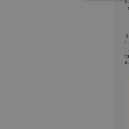
k
1
R
Li
T
t
l