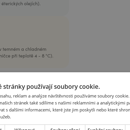
éterických olejích).
m v temném a chladném
čce při teplotě 4 - 8 °C).
 stránky používají soubory cookie.
obsahu, reklam a analýze návštěvnosti používáme soubory cookie.
stránkách prodejce.
ašich stránek také sdílíme s našimi reklamními a analytickými par
 s dalšími informacemi, které jste jim poskytli nebo které shro
lužeb.