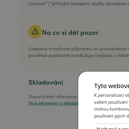
Linalool* (*přírodní alergenní složky obsažené v 
Na co si dát pozor
Uvedená trvanlivost přípravku se uchovávání
prostředí podstatně prodlužuje (nejlépe v chladni
Skladování
Tyto webové
K personalizaci 
Doporučené informace o skladování najdete na 
vašem používání n
Více informací o skladování
mohou kombinovat
používání jejich s