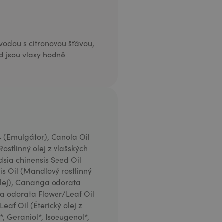
vodou s citronovou šťávou,
 jsou vlasy hodně
-4 (Emulgátor), Canola Oil
Rostlinný olej z vlašských
dsia chinensis Seed Oil
is Oil (Mandlový rostlinný
olej), Cananga odorata
ga odorata Flower/Leaf Oil
Leaf Oil (Éterický olej z
, Geraniol*, Isoeugenol*,