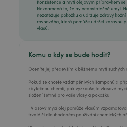
Konzistence a mytí olejovým přípravkem se 
Neznamená to, že by nedostatečně umyl. N
nezatěžuje pokožku a udržuje zdravý kožní
rovnováha, která pomůže udržet zdravou po
vlasů.
Komu a kdy se bude hodit?
Oceníte jej především k běžnému mytí suchých
Pokud se chcete vzdát pěnivých šamponů a příp
zbytečnou chemií, pak vyzkoušejte vlasové mycí 
složení šetrné pro vaše vlasy a pokožku.
Vlasový mycí olej pomůže vlasům vzpamatovat
trvalé či dlouhodobém používání chemických 