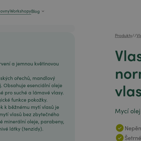
zovny
Workshopy
Blog
Produkty
/
/
Vl
Vla
rvení a jemnou květinovou
nor
lašských ořechů, mandlový
vla
j. Obsahuje esenciální oleje
é pro suché a lámavé vlasy.
gické funkce pokožky.
k k běžnému mytí vlasů je
Mycí olej
mytí vlasů bez zbytečného
é minerální oleje, parabeny,
Nepěn
nivé látky (tenzidy).
Šetrné