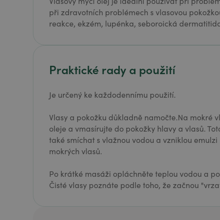
Vlasový mycí olej je ideální používat při probl
při zdravotních problémech s vlasovou pokožkou
reakce, ekzém, lupénka, seboroická dermatitid
Praktické rady a použití
Je určený ke každodennímu použití.
Vlasy a pokožku důkladně namočte.Na mokré vl
oleje a vmasírujte do pokožky hlavy a vlasů. To
také smíchat s vlažnou vodou a vzniklou emulz
mokrých vlasů.
Po krátké masáži opláchněte teplou vodou a pos
Čisté vlasy poznáte podle toho, že začnou "vrzat