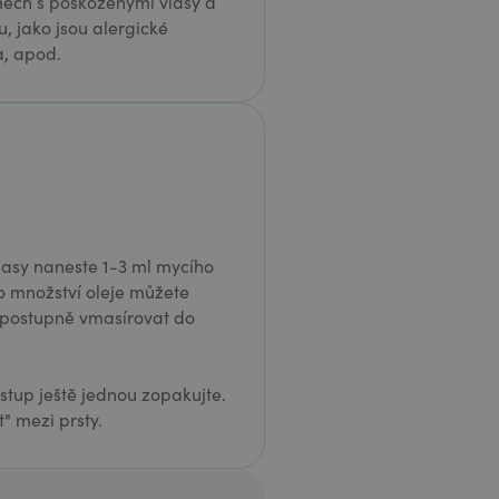
émech s poškozenými vlasy a
, jako jsou alergické
a, apod.
asy naneste 1-3 ml mycího
to množství oleje můžete
i postupně vmasírovat do
tup ještě jednou zopakujte.
" mezi prsty.