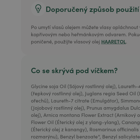
Doporučený způsob použití
Po umytí vlasů olejem můžete vlasy opláchnout 
kopřivovým nebo heřmánkovým odvarem. Pokud
HAARETOL
poničené, použijte vlasový olej
.
Co se skrývá pod víčkem?
Glycine soja Oil (Sójový rostlinný olej), Laureth
(řepkový rostlinný olej), Juglans regia Seed Oil (
ořechů), Laureth-7 citrate (Emulgátor), Simmon
(Jojobový rostlinný olej), Prunus amygdalus Dulc
olej), Arnica montana Flower Extract (Arnikový 
Flower Oil (Éterický olej z ylang-ylang), Canan
(Éterický olej z kanangy), Rosmarinus officinalis 
rozmarýnu), Benzyl benzoate*, Benzyl salicylate*