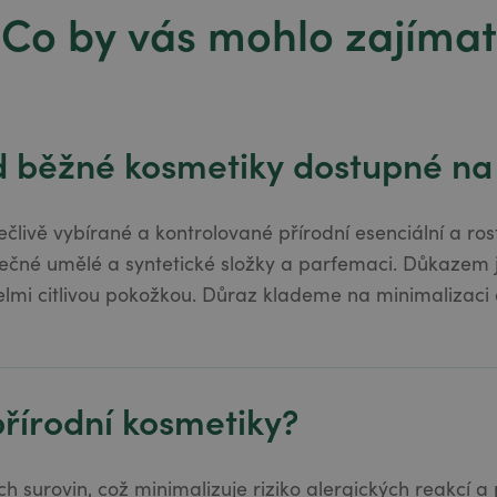
Co by vás mohlo zajímat
od běžné kosmetiky dostupné na
člivě vybírané a kontrolované přírodní esenciální a rost
ečné umělé a syntetické složky a parfemaci. Důkazem je
elmi citlivou pokožkou. Důraz klademe na minimalizaci
přírodní kosmetiky?
ch surovin, což minimalizuje riziko alergických reakcí a