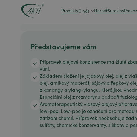
Produkty
Herbář
Suroviny
Provo
O nás
Představujeme vám
Přípravek olejové konzistence má žluté zba
vůni.
Základem složení je jojobový olej, olej z v
olej, arnikový macerát, sójový a řepkový ole
z kanangy a ylang-ylangu, které jsou vhodn
Esenciální olej z rozmarýnu podpoří fyziolo
Aromaterapeutický vlasový olejový příprave
low-poo. Low-poo je označení pro metodu 
zatížení chemií. Přípravek neobsahuje žádn
sulfáty, chemické konzervanty, silikony a pě