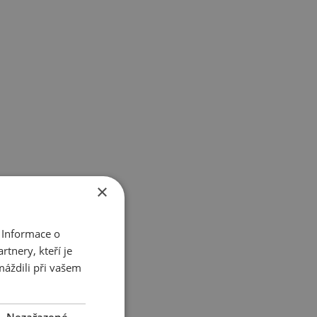
×
 Informace o
tnery, kteří je
máždili při vašem