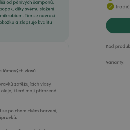
liší od pěnivých šamponů.
Tradič
aopak, díky svému složení
 mikrobiom. Tím se navrací
kožku a zlepšuje kvalitu
Kód produk
Varianty:
 a lámavých vlasů.
ravků zatěžujících vlasy
oleje, které mají přirozené
 se po chemickém barvení,
přípravků.