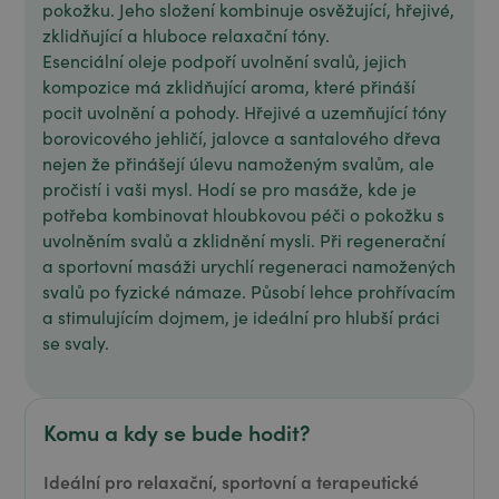
pokožku. Jeho složení kombinuje osvěžující, hřejivé,
zklidňující a hluboce relaxační tóny.
Esenciální oleje podpoří uvolnění svalů, jejich
kompozice má zklidňující aroma, které přináší
pocit uvolnění a pohody. Hřejivé a uzemňující tóny
borovicového jehličí, jalovce a santalového dřeva
nejen že přinášejí úlevu namoženým svalům, ale
pročistí i vaši mysl. Hodí se pro masáže, kde je
potřeba kombinovat hloubkovou péči o pokožku s
uvolněním svalů a zklidnění mysli. Při regenerační
a sportovní masáži urychlí regeneraci namožených
svalů po fyzické námaze. Působí lehce prohřívacím
a stimulujícím dojmem, je ideální pro hlubší práci
se svaly.
Komu a kdy se bude hodit?
Ideální pro relaxační, sportovní a terapeutické