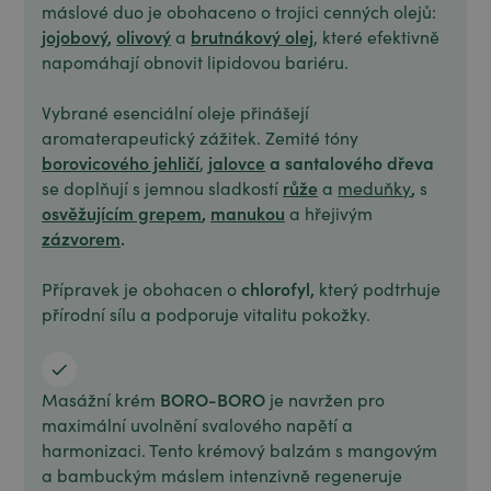
máslové duo je obohaceno o trojici cenných olejů:
jojobový
,
olivový
brutnákový
olej
a
, které efektivně
napomáhají obnovit lipidovou bariéru.
Vybrané esenciální oleje přinášejí
aromaterapeutický zážitek. Zemité tóny
borovicového jehličí
jalovce
a santalového dřeva
,
růže
,
se doplňují s jemnou sladkostí
a
meduňky
s
osvěžujícím grepem
,
manukou
a
hřejivým
zázvorem
.
chlorofyl,
Přípravek je obohacen o
který
podtrhuje
přírodní sílu a podporuje vitalitu pokožky.
BORO-BORO
Masážní krém
je navržen pro
maximální uvolnění svalového napětí a
harmonizaci. Tento krémový balzám s mangovým
a bambuckým máslem intenzivně regeneruje