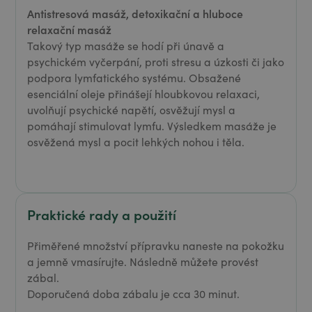
Antistresová masáž, detoxikační a hluboce
relaxační masáž
Takový typ masáže se hodí při únavě a
psychickém vyčerpání, proti stresu a úzkosti či jako
podpora lymfatického systému. Obsažené
esenciální oleje přinášejí hloubkovou relaxaci,
uvolňují psychické napětí, osvěžují mysl a
pomáhají stimulovat lymfu. Výsledkem masáže je
osvěžená mysl a pocit lehkých nohou i těla.
Praktické rady a použití
Přiměřené množství přípravku naneste na pokožku
a jemně vmasírujte. Následně můžete provést
zábal.
Doporučená doba zábalu je cca 30 minut.