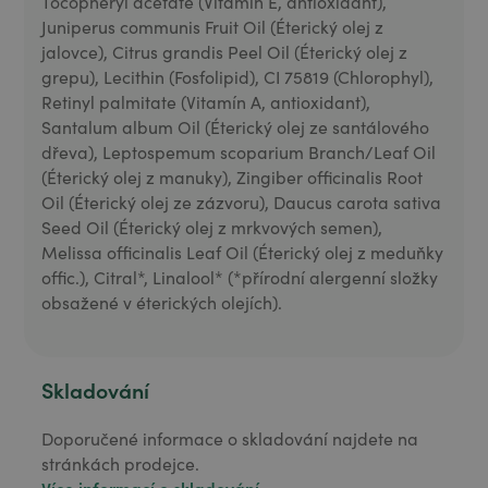
Tocopheryl acetate (Vitamín E, antioxidant),
Juniperus communis Fruit Oil (Éterický olej z
jalovce), Citrus grandis Peel Oil (Éterický olej z
grepu), Lecithin (Fosfolipid), CI 75819 (Chlorophyl),
Retinyl palmitate (Vitamín A, antioxidant),
Santalum album Oil (Éterický olej ze santálového
dřeva), Leptospemum scoparium Branch/Leaf Oil
(Éterický olej z manuky), Zingiber officinalis Root
Oil (Éterický olej ze zázvoru), Daucus carota sativa
Seed Oil (Éterický olej z mrkvových semen),
Melissa officinalis Leaf Oil (Éterický olej z meduňky
offic.), Citral*, Linalool* (*přírodní alergenní složky
obsažené v éterických olejích).
Skladování
Doporučené informace o skladování najdete na
stránkách prodejce.
Více informací o skladování