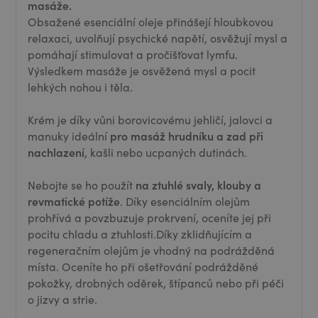
masáže.
Obsažené esenciální oleje přinášejí hloubkovou
relaxaci, uvolňují psychické napětí, osvěžují mysl a
pomáhají stimulovat a pročišťovat lymfu.
Výsledkem masáže je osvěžená mysl a pocit
lehkých nohou i těla.
Krém je díky vůni borovicovému jehličí, jalovci a
pro masáž hrudníku
a zad při
manuky ideální
nachlazení
, kašli nebo ucpaných dutinách.
na ztuhlé svaly, klouby a
Nebojte se ho použít
revmatické potíže
. Díky esenciálním olejům
prohřívá a povzbuzuje prokrvení, oceníte jej při
pocitu chladu a ztuhlosti.
Díky zklidňujícím a
regeneračním olejům je vhodný na podrážděná
místa. Oceníte ho při ošetřování podrážděné
pokožky, drobných oděrek, štípanců nebo při péči
o jizvy a strie.