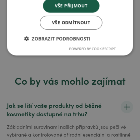
Chci spolupracovat
VŠE PŘIJMOUT
Chci spolupracovat
VŠE ODMÍTNOUT
ZOBRAZIT PODROBNOSTI
POWERED BY COOKIESCRIPT
Co by vás mohlo zajímat
Jak se liší vaše produkty od běžné
kosmetiky dostupné na trhu?
Základními surovinami našich přípravků jsou pečlivě
vybírané a kontrolované přírodní esenciální a rostlinné