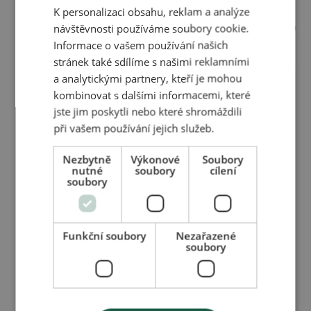
K personalizaci obsahu, reklam a analýze
návštěvnosti používáme soubory cookie.
Informace o vašem používání našich
stránek také sdílíme s našimi reklamními
Využijte naše produkty
a analytickými partnery, kteří je mohou
kombinovat s dalšími informacemi, které
při své profesionální
jste jim poskytli nebo které shromáždili
práci.
při vašem používání jejich služeb.
Nezbytně
Výkonové
Soubory
Staňte se partnerem v distribuci našich vysoce
nutné
soubory
cílení
soubory
kvalitních aromaterapeutických produktů. Objevte
účinky našich přípravků pro svou práci v
kosmetickém či kadeřnickém salónu, pro masáže a
Funkční soubory
Nezařazené
fyzioterapii. Společně můžeme posunout hranice
soubory
přírodní péče a přinést její benefity širšímu spektru
zákazníků.