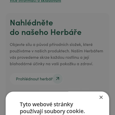
Nahlédněte
do našeho Herbáře
Objevte sílu a původ přírodních složek, které
používáme v našich produktech. Naším Herbářem
vás provedeme skrze každou rostlinu a její
blahodárné účinky na vaši pokožku a zdraví.
Prohlédnout herbář
Prohlédnout herbář
×
Tyto webové stránky
používají soubory cookie.