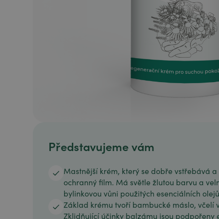
Představujeme vám
Mastnější krém, který se dobře vstřebává a
ochranný film. Má světle žlutou barvu a ve
bylinkovou vůni použitých esenciálních olejů
Základ krému tvoří bambucké máslo, včelí vo
Zklidňující účinky balzámu jsou podpořeny e