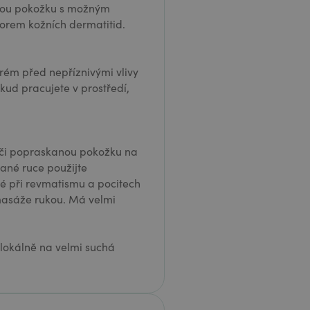
udlou pokožku s možným
orem kožních dermatitid.
krém před nepříznivými vlivy
ud pracujete v prostředí,
či popraskanou pokožku na
kané ruce použijte
é při revmatismu a pocitech
masáže rukou. Má velmi
 lokálně na velmi suchá