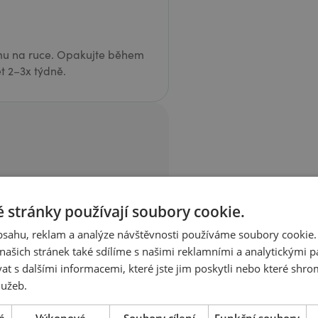
mu na ruce. Opakujte během
t 2–3x týdně.
 zábalem naneste silnější
žijte mikrotenový sáček a
 stránky používají soubory cookie.
ého ručníku. Nechte na
ípravku setřete.
obsahu, reklam a analýze návštěvnosti používáme soubory cookie.
ašich stránek také sdílíme s našimi reklamními a analytickými par
 s dalšími informacemi, které jste jim poskytli nebo které shro
lužeb.