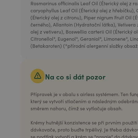
Rosmarinus officinalis Leaf Oil (Éterický olej z
caryophyllus Leaf Oil (Éterický olej z hřebíčku), 
(Éterický olej z citronu), Piper nigrum Fruit Oil (
černého), Allantoin (Hydratační látka), Vetivera 
olej z vetiveru), Boswellia carterii Oil (Éterický o
Citronellol*, Eugenol*, Geraniol*, Limonene*, Li
(Betakaroten) (*přírodní alergenní složky obsaže
Na co si dát pozor
Přípravek je v obalu s airless systémem. Ten fun
který se vytvoří stlačením a následným odebrá
směrem nahoru, čímž se vytlačuje obsah.
Krémy hutnější konzistence se při prvním použití
dávkovače, proto buďte trpělivý. Je třeba dávkov
se podtlak vytvoří a krém se "nasaje" do dávko