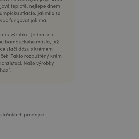
ojové teplotě, nejlépe dnem
umpičku stlačte. Jakmile se
vkovač fungovat jak má.
adu výrobku. Jedná se o
ožkou bambuckého másla, jež
nce stačí dózu s krémem
liček. Takto rozpuštěný krém
konzisteci. Naše výrobky
hází.
stránkách prodejce.