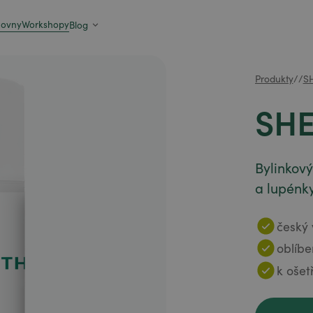
zovny
Workshopy
Blog
Produkty
/
/
S
SH
Bylinkov
a lupénky
český 
oblíbe
k ošet