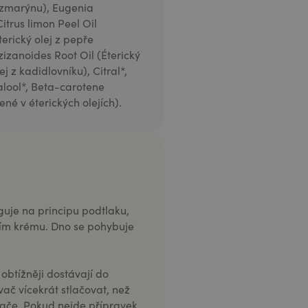
 rozmarýnu), Eugenia
Citrus limon Peel Oil
Éterický olej z pepře
zizanoides Root Oil (Éterický
lej z kadidlovníku), Citral*,
nalool*, Beta-carotene
né v éterických olejích).
guje na principu podtlaku,
ním krému. Dno se pohybuje
 obtížněji dostávají do
ač vícekrát stlačovat, než
vače. Pokud nejde přípravek