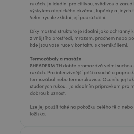
rukách. Je ideální pro citlivou, svědivou a zar
výskytem atopického ekzému, lupénky a jiných f
Velmi rychle zklidní její podráždění.
Díky mastné struktuře je ideální jako ochranný 
z vnějšího prostředí, mrazem, prachem nebo pok
kde jsou vaše ruce v kontaktu s chemikáliemi.
Termozábaly a masáže
SHEADERM TH
dobře promazává velmi suchou 
rukách. Pro intenzivnější péči o suché a popras
termozábal nebo termorukavice. Oceníte jej tak
studených rukou. Je ideálním přípravkem pro 
dobrou kluznost.
Lze jej použít také na pokožku celého těla nebo
ložiska.