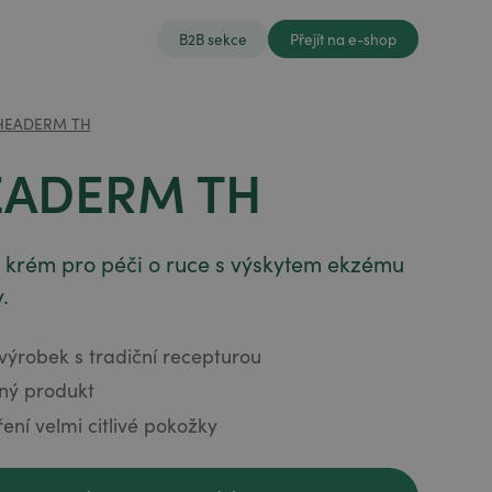
B2B sekce
Přejít na e-shop
HEADERM TH
EADERM TH
ý krém pro péči o ruce s výskytem ekzému
.
výrobek s tradiční recepturou
ný produkt
ření velmi citlivé pokožky