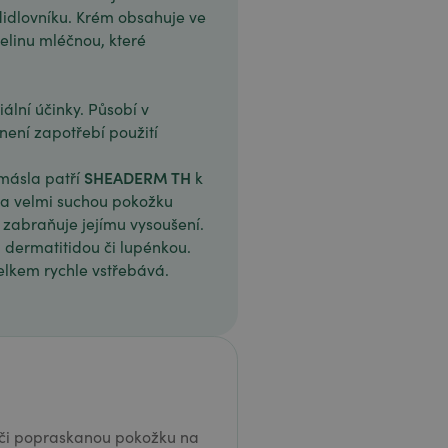
adidlovníku. Krém obsahuje ve
selinu mléčnou, které
iální účinky. Působí v
není zapotřebí použití
SHEADERM TH
másla patří
k
na velmi suchou pokožku
 zabraňuje jejímu vysoušení.
, dermatitidou či lupénkou.
elkem rychle vstřebává.
či popraskanou pokožku na