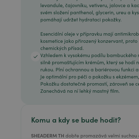
levandule, čajovníku, vetiveru, jalovce a k
svém složení panthenol, glycerin, ureu a ky
pomáhají udržet hydrataci pokožky.
Esenciální oleje v přípravku mají antimikrob
kosmetice jako přirozený konzervant, proto 
chemických přísad.
Vzhledem k vysokému podílu bambuckého 
silně promašťujícím krémům, který se hodí 
rukou. Plní ochrannou a bariérovou funkci a
Je optimální pro péči o pokožku s ekzémem
Pokožku dostatečně promastí, zároveň se c
Zanechává na ní lehký mastný film.
Komu a kdy se bude hodit?
SHEADERM TH
dobře promazává velmi suchou 