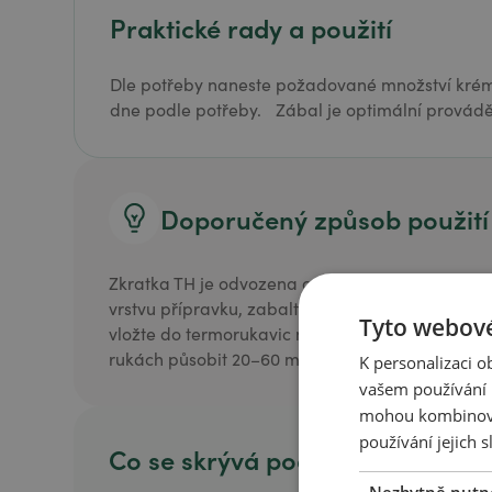
Praktické rady a použití
Dle potřeby naneste požadované množství kré
dne podle potřeby. Zábal je optimální provádě
Doporučený způsob použití
Zkratka TH je odvozena od slova "thermo". Před
vrstvu přípravku, zabalte do folie, případně pou
Tyto webové
vložte do termorukavic nebo zabalte do nahřát
rukách působit 20–60 minut. Po zábalu zbytky př
K personalizaci 
vašem používání n
mohou kombinovat
používání jejich s
Co se skrývá pod víčkem?