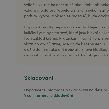
vytlačit, zkuste ho nechat nějakou dobu při pok
vzhůru a poté protřepejte a stiskem několikrát p
podtlak vytvoří a obsah se “nasaje”, bude dá
Případné hrudky nejsou na závadu. Nejedná o v
kuličky kyseliny stearové, které jsou hlavní sl
tvoří základ krému. Pro získání hladké konziste
vložit do vodní lázně, kde dojde k rozpuštění ku
uložte do mrazáku a tím získáte znovu hladkou 
neobsahují stabilizátory proto k tomuto jevu doc
Skladování
Doporučené informace o skladování najdete na 
Více informací o skladování