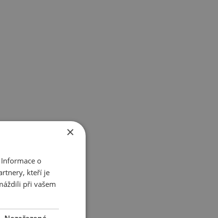
×
 Informace o
tnery, kteří je
máždili při vašem