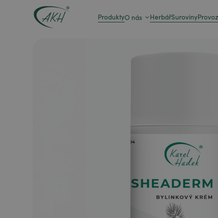
Produkty
Herbář
Suroviny
Provo
O nás