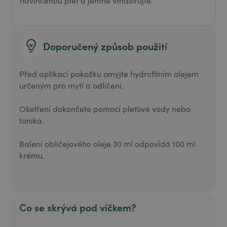
navlhčenou pleť a jemně vmasírujte.
Doporučený způsob použití
Před aplikací pokožku omyjte hydrofilním olejem
určeným pro mytí a odlíčení.
Ošetření dokončete pomocí pleťové vody nebo
tonika.
Balení obličejového oleje 30 ml odpovídá 100 ml
krému.
Co se skrývá pod víčkem?