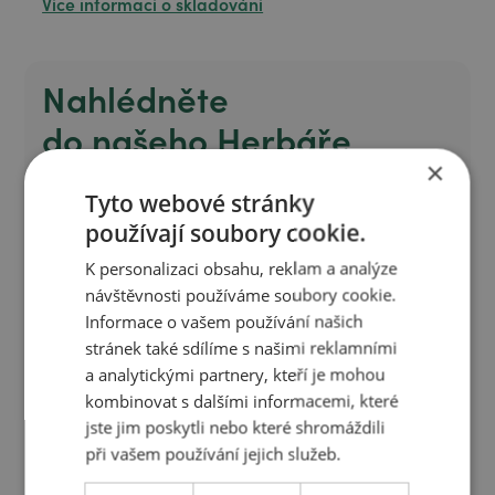
Více informací o skladování
Nahlédněte
do našeho Herbáře
×
Objevte sílu a původ přírodních složek, které
Tyto webové stránky
používáme v našich produktech. Naším Herbářem
používají soubory cookie.
vás provedeme skrze každou rostlinu a její
K personalizaci obsahu, reklam a analýze
blahodárné účinky na vaši pokožku a zdraví.
návštěvnosti používáme soubory cookie.
Informace o vašem používání našich
Prohlédnout herbář
stránek také sdílíme s našimi reklamními
Prohlédnout herbář
a analytickými partnery, kteří je mohou
kombinovat s dalšími informacemi, které
jste jim poskytli nebo které shromáždili
při vašem používání jejich služeb.