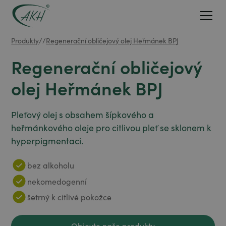
Produkty
/
/
Regenerační obličejový olej Heřmánek BPJ
Regenerační obličejový
olej Heřmánek BPJ
Pleťový olej s obsahem šípkového a
heřmánkového oleje pro citlivou pleť se sklonem k
hyperpigmentaci.
bez alkoholu
nekomedogenní
šetrný k citlivé pokožce
Objevte naše produkty