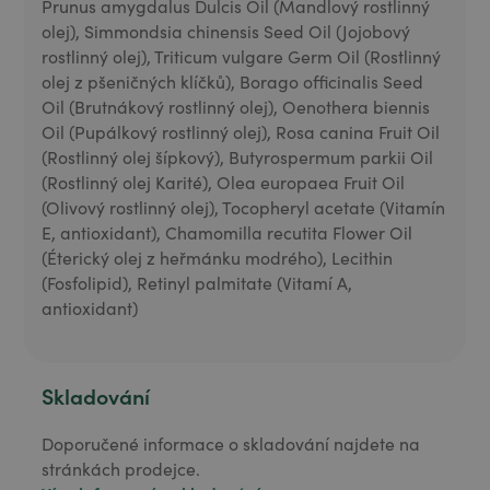
Prunus amygdalus Dulcis Oil (Mandlový rostlinný
olej), Simmondsia chinensis Seed Oil (Jojobový
rostlinný olej), Triticum vulgare Germ Oil (Rostlinný
olej z pšeničných klíčků), Borago officinalis Seed
Oil (Brutnákový rostlinný olej), Oenothera biennis
Oil (Pupálkový rostlinný olej), Rosa canina Fruit Oil
(Rostlinný olej šípkový), Butyrospermum parkii Oil
(Rostlinný olej Karité), Olea europaea Fruit Oil
(Olivový rostlinný olej), Tocopheryl acetate (Vitamín
E, antioxidant), Chamomilla recutita Flower Oil
(Éterický olej z heřmánku modrého), Lecithin
(Fosfolipid), Retinyl palmitate (Vitamí A,
antioxidant)
Skladování
Doporučené informace o skladování najdete na
stránkách prodejce.