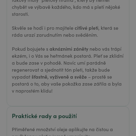
chybět ve výbavě každého, kdo má s pletí nějaké
starosti.
citlivé pleti
Skvěle se hodí i pro majitele
, která se
ráda urazí zarudnutím nebo svěděním.
aknózními záněty
Pokud bojujete s
nebo vás trápí
ekzém, i o Vás se heřmánek postará. Pleť se zklidní
a bude zase v pohodě. Navíc umí parádně
regenerovat a sjednotit tón pleti, takže bude
šťastně, vyživeně a svěže
vypadat
– prostě se
postará o to, aby vaše pokožka zase zářila a byla
v naprostém klidu!
Praktické rady a použití
Přiměřené množství oleje aplikujte na čistou a