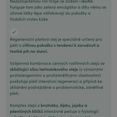
lecitin
Nezastupitelnou roli hraje ve složení i
.
Funguje tam jako zelený emulgátor a díky němu se
účinné látky lépe vstřebávají do pokožky a
hlubších vrstev kůže.
Regenerační pleťový olej je speciálně určený pro
citlivou pokožku s tendencí k zarudnutí a
péči o
tvorbě pih na slunci
.
Vzájemná kombinace cenných rostlinných olejů se
zklidňující sílou heřmánkového oleje
(s výraznými
protialergenními a protizánětlivými vlastnostmi)
poskytuje pleti intenzivní regeneraci a připívá ke
zklidnění podrážděné a problematické, zánětlivé
pleti.
brutnáku, šípku, jojoby a
Komplex olejů z
pšeničných klíčků
intenzivně pečuje o fyziologii