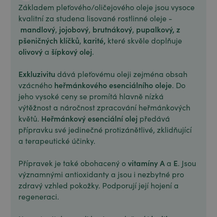
Základem pleťového/oličejového oleje jsou vysoce
kvalitní za studena lisované rostlinné oleje -
mandlový
jojobový
brutnákový
pupalkový,
z
,
,
,
pšeničných klíčků
karité,
,
které skvěle doplňuje
olivový
šípkový olej
a
.
Exkluzivitu
dává pleťovému oleji zejména obsah
heřmánkového esenciálního oleje
vzácného
. Do
jeho vysoké ceny se promítá hlavně nízká
výtěžnost a náročnost zpracování heřmánkových
Heřmánkový esenciální olej
květů.
předává
přípravku své jedinečné protizánětlivé, zklidňující
a terapeutické účinky.
vitamíny A
E
Přípravek je také obohacený o
a
. Jsou
významnými antioxidanty a jsou i nezbytné pro
zdravý vzhled pokožky. Podporují její hojení a
regeneraci.