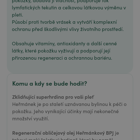
pokožky, dodává jí vláčnost, podporuje tok
lymfatických tekutin a celkovou látkovou výměnu v
pleti.
Působí proti tvorbě vrásek a vytváří komplexní
ochranu před škodlivými vlivy životního prostředí.
Obsahuje vitamíny, antioxidanty a další cenné
látky, které pokožku vyživují a podporují její
přirozenou regeneraci a ochrannou bariéru.
Komu a kdy se bude hodit?
Zklidňující superhrdina pro vaši pleť
Heřmánek je po staletí uznávanou bylinou k péči o
pokožku. Jeho vynikající účinky mají nekonečné
množství využití.
Regenerační obličejový olej Heřmánkový BPJ
je
takový malý "pleťový hrdina", který by neměl