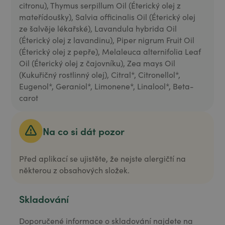
citronu), Thymus serpillum Oil (Éterický olej z
mateřídoušky), Salvia officinalis Oil (Éterický olej
ze šalvěje lékařské), Lavandula hybrida Oil
(Éterický olej z lavandinu), Piper nigrum Fruit Oil
(Éterický olej z pepře), Melaleuca alternifolia Leaf
Oil (Éterický olej z čajovníku), Zea mays Oil
(Kukuřičný rostlinný olej), Citral*, Citronellol*,
Eugenol*, Geraniol*, Limonene*, Linalool*, Beta-
carot
Na co si dát pozor
Před aplikací se ujistěte, že nejste alergičtí na
některou z obsahových složek.
Skladování
Doporučené informace o skladování najdete na