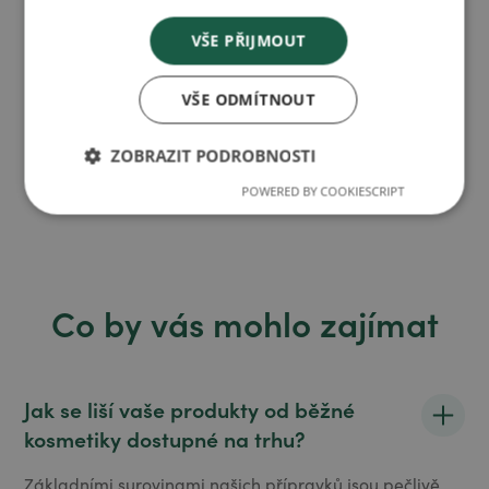
VŠE PŘIJMOUT
Chci spolupracovat
Chci spolupracovat
VŠE ODMÍTNOUT
ZOBRAZIT PODROBNOSTI
POWERED BY COOKIESCRIPT
Co by vás mohlo zajímat
Jak se liší vaše produkty od běžné
kosmetiky dostupné na trhu?
Základními surovinami našich přípravků jsou pečlivě