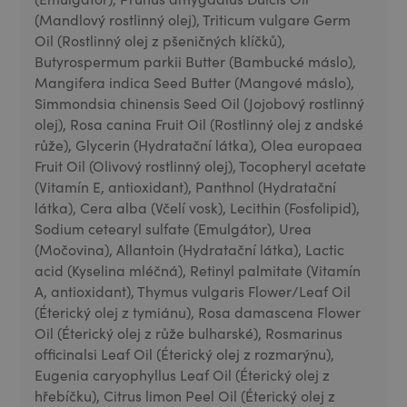
(Mandlový rostlinný olej), Triticum vulgare Germ
Oil (Rostlinný olej z pšeničných klíčků),
Butyrospermum parkii Butter (Bambucké máslo),
Mangifera indica Seed Butter (Mangové máslo),
Simmondsia chinensis Seed Oil (Jojobový rostlinný
olej), Rosa canina Fruit Oil (Rostlinný olej z andské
růže), Glycerin (Hydratační látka), Olea europaea
Fruit Oil (Olivový rostlinný olej), Tocopheryl acetate
(Vitamín E, antioxidant), Panthnol (Hydratační
látka), Cera alba (Včelí vosk), Lecithin (Fosfolipid),
Sodium cetearyl sulfate (Emulgátor), Urea
(Močovina), Allantoin (Hydratační látka), Lactic
acid (Kyselina mléčná), Retinyl palmitate (Vitamín
A, antioxidant), Thymus vulgaris Flower/Leaf Oil
(Éterický olej z tymiánu), Rosa damascena Flower
Oil (Éterický olej z růže bulharské), Rosmarinus
officinalsi Leaf Oil (Éterický olej z rozmarýnu),
Eugenia caryophyllus Leaf Oil (Éterický olej z
hřebíčku), Citrus limon Peel Oil (Éterický olej z