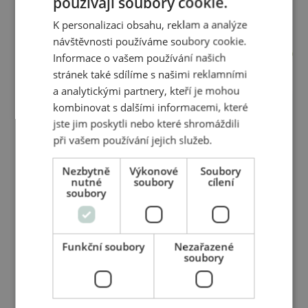
používají soubory cookie.
K personalizaci obsahu, reklam a analýze
návštěvnosti používáme soubory cookie.
Informace o vašem používání našich
stránek také sdílíme s našimi reklamními
a analytickými partnery, kteří je mohou
Využijte naše produkty
kombinovat s dalšími informacemi, které
jste jim poskytli nebo které shromáždili
při své profesionální
při vašem používání jejich služeb.
práci.
Nezbytně
Výkonové
Soubory
nutné
soubory
cílení
soubory
Staňte se partnerem v distribuci našich vysoce
kvalitních aromaterapeutických produktů. Objevte
účinky našich přípravků pro svou práci v
kosmetickém či kadeřnickém salónu, pro masáže a
Funkční soubory
Nezařazené
soubory
fyzioterapii. Společně můžeme posunout hranice
přírodní péče a přinést její benefity širšímu spektru
zákazníků.