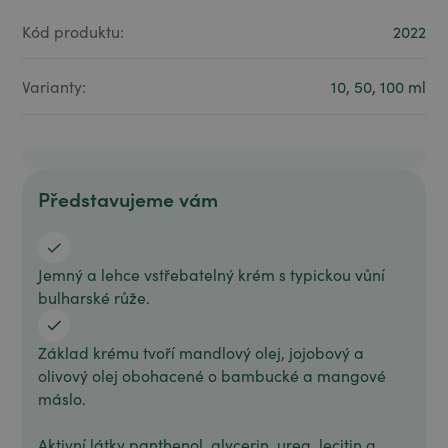
Kód produktu:
2022
Varianty:
10, 50, 100 ml
Představujeme vám
Jemný a lehce vstřebatelný krém s typickou vůní
bulharské růže.
Základ krému tvoří mandlový olej, jojobový a
olivový olej obohacené o bambucké a mangové
máslo.
Aktivní látky panthenol, glycerin, urea, lecitin a