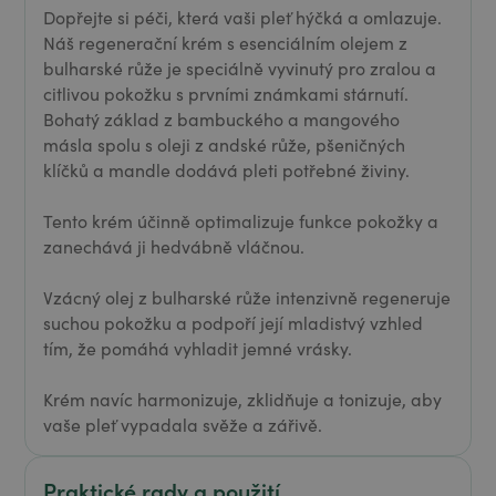
Dopřejte si péči, která vaši pleť hýčká a omlazuje.
Náš regenerační krém s esenciálním olejem z
bulharské růže je speciálně vyvinutý pro zralou a
citlivou pokožku s prvními známkami stárnutí.
Bohatý základ z bambuckého a mangového
másla spolu s oleji z andské růže, pšeničných
klíčků a mandle dodává pleti potřebné živiny.
Tento krém účinně optimalizuje funkce pokožky a
zanechává ji hedvábně vláčnou.
Vzácný olej z bulharské růže intenzivně regeneruje
suchou pokožku a podpoří její mladistvý vzhled
tím, že pomáhá vyhladit jemné vrásky.
Krém navíc harmonizuje, zklidňuje a tonizuje, aby
vaše pleť vypadala svěže a zářivě.
Praktické rady a použití