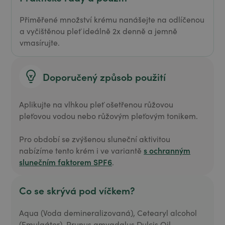
Přiměřené množství krému nanášejte na odlíčenou
a vyčištěnou pleť ideálně 2x denně a jemně
vmasírujte.
Doporučený způsob použití
Aplikujte na vlhkou pleť ošetřenou růžovou
pleťovou vodou nebo růžovým pleťovým tonikem.
Pro období se zvýšenou sluneční aktivitou
s ochranným
nabízíme tento krém i ve variantě
slunečním faktorem SPF6
.
Co se skrývá pod víčkem?
Aqua (Voda demineralizovaná), Cetearyl alcohol
(Emulgátor), Prunus amygdalus Dulcis Oil