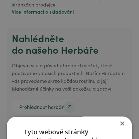
stránkách prodejce.
Více informací o skladování
Nahlédněte
do našeho Herbáře
Objevte sílu a původ přírodních složek, které
používáme v našich produktech. Naším Herbářem
vás provedeme skrze každou rostlinu a její
blahodárné účinky na vaši pokožku a zdraví.
Prohlédnout herbář
Prohlédnout herbář
×
Tyto webové stránky