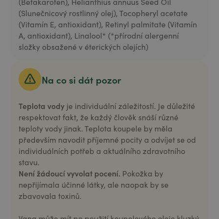
(Betakaroten), Helianthius annuus Seed Oil
(Slunečnicový rostlinný olej), Tocopheryl acetate
(Vitamín E, antioxidant), Retinyl palmitate (Vitamín
A, antioxidant), Linalool* (*přírodní alergenní
složky obsažené v éterických olejích)
Na co si dát pozor
Teplota vody
je individuální záležitostí. Je důležité
respektovat fakt, že každý člověk snáší různé
teploty vody jinak. Teplota koupele by měla
především navodit příjemné pocity a odvíjet se od
individuálních potřeb a aktuálního zdravotního
stavu.
Není žádoucí vyvolat pocení.
Pokožka by
nepřijímala účinné látky, ale naopak by se
zbavovala toxinů.
Vana může mít po použití koupelového oleje kluzký