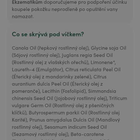
Ekzematikům
doporučujeme pro podpoření účinku
koupele pokožku neprodleně po opuštění vany
namazat.
Co se skrývá pod víčkem?
Canola Oil (řepkový rostlinný olej), Glycine soja Oil
(Sójový rostlinný olej), Juglans regia Seed Oil
(Rostlinný olej z vlašských ořechů), Limonene*,
Laureth-4 (Emulgátor), Citrus reticulata Peel Oil
(Éterický olej z mandarinky zelené), Citrus
aurantium dulcis Peel Oil (Éterický olej z
pomeranče), Lecithin (Fosfolipid), Simmondsia
chinensis Seed Oil (Jojobový rostlinný olej), Triticum
vulgare Germ Oil (Rostlinný olej z pšeničných
klíčků), Butyrospermum parkii Oil (Rostlinný olej
Karité), Prunus amygdalus Dulcis Oil (Mandlový
rostlinný olej), Sesamum indicum Seed Oil
(Sezamový rostlinný olej), Beta-carotene