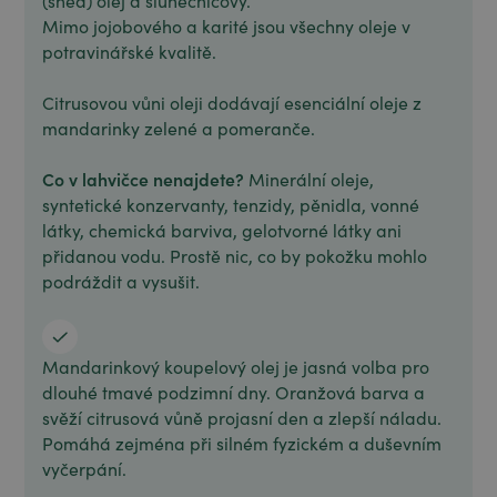
(shea) olej a slunečnicový.
Mimo jojobového a karité jsou všechny oleje v
potravinářské kvalitě.
Citrusovou vůni oleji dodávají esenciální oleje z
mandarinky zelené a pomeranče.
Co v lahvičce nenajdete?
Minerální oleje,
syntetické konzervanty, tenzidy, pěnidla, vonné
látky, chemická barviva, gelotvorné látky ani
přidanou vodu. Prostě nic, co by pokožku mohlo
podráždit a vysušit.
Mandarinkový koupelový olej je jasná volba pro
dlouhé tmavé podzimní dny. Oranžová barva a
svěží citrusová vůně projasní den a zlepší náladu.
Pomáhá zejména při silném fyzickém a duševním
vyčerpání.