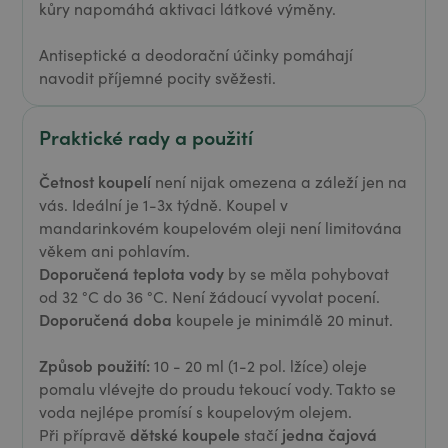
kůry napomáhá aktivaci látkové výměny.
Antiseptické a deodorační účinky pomáhají
navodit příjemné pocity svěžesti.
Praktické rady a použití
Četnost koupelí
není nijak omezena a záleží jen na
vás. Ideální je 1-3x týdně. Koupel v
mandarinkovém koupelovém oleji není limitována
věkem ani pohlavím.
Doporučená teplota vody
by se měla pohybovat
od 32 °C do 36 °C. Není žádoucí vyvolat pocení.
Doporučená doba
koupele je minimálě 20 minut.
Způsob použití:
10 - 20 ml (1-2 pol. lžíce) oleje
pomalu vlévejte do proudu tekoucí vody. Takto se
voda nejlépe promísí s koupelovým olejem.
dětské koupele
jedna čajová
Při přípravě
stačí