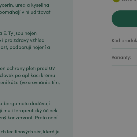
ycerin, urea a kyselina
 pomáhají v ní udržovat
a E. Ty jsou nejen
 i pro zdravý vzhled
Kód produk
st, podporují hojení a
Varianty:
peň ochrany pleti před UV
 člověk po aplikaci krému
ení kůže (ve srovnání s tím,
a a bergamotu dodávají
jí mu i terapeutický účinek.
ený konzervant. Proto není
ch lecitinových sér, které je