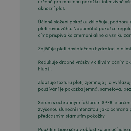
určené pro mastnou pokožku. intenzivně vša
aknózní pleť.
Účinné složení pokožku zklidňuje, podporuje
pleti rovnováhu. Napomáhá pokožce regulo
čímž přispívá ke zmírnění akné a vzniku zán
Zajišťuje pleti dostatečnou hydrataci a elim
Redukuje drobné vrásky v citlivém očním oko
hlubší.
Zlepšuje texturu pleti, zjemňuje ji a vyhlazu
používání je pokožka jemná, sametová, bez
Sérum s ochranným faktorem SPF6 je určen
zvýšenou sluneční intenzitou jako ochrana
předčasným stárnutím pokožky.
Použitím Lipio séra v oblast kolem očí jeho