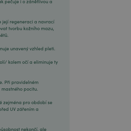
k pečuje i o zánětlivou a
 její regeneraci a navrací
vat tvorbu kožního mazu,
ětů.
inuje unavený vzhled pleti.
lí/ kolem očí a eliminuje ty
je. Při pravidelném
 mastného pocitu.
é zejména pro období se
 před UV zářením a
 působnost nekončí, ale