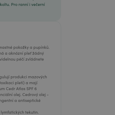
oltu. Pro ranní i večerní
 mastné pokožky a pupínků.
tná a aknózní pleť žádný
videlnou péčí zvládnete
regulují produkci mazových
oxikaci pleti) a mají
érum Cedr Atlas SPF 6
iální olej. Cedrový olej -
ngentní a antiseptické
ymfatických tekutin.