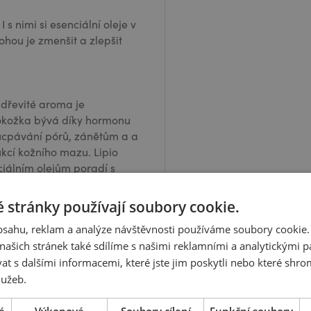
 s nimi si esenciální oleje v
ohou je zmenšit a zlepšit
 dřevité aroma je
kožka bývá díky hormonu
 ucpávání pórů, zánětům a a
cí kožního mazu. Lipio
iálním olejům poradí s
ako pečující přípravek po
čej. Kombinace lecitínů a
 stránky používají soubory cookie.
ek po holení. Lipio sérum
obsahu, reklam a analýze návštěvnosti používáme soubory cookie.
anou bariéru a pokožka bude
ašich stránek také sdílíme s našimi reklamními a analytickými par
 s dalšími informacemi, které jste jim poskytli nebo které shro
emají rádi sladké květinové
lužeb.