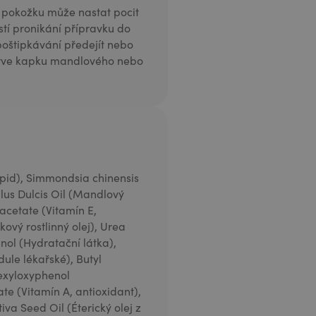
u pokožku může nastat pocit
stí pronikání přípravku do
 poštipkávání předejít nebo
jprve kapku mandlového nebo
ipid), Simmondsia chinensis
alus Dulcis Oil (Mandlový
 acetate (Vitamín E,
kový rostlinný olej), Urea
nol (Hydratační látka),
dule lékařské), Butyl
hexyloxyphenol
ate (Vitamín A, antioxidant),
iva Seed Oil (Éterický olej z