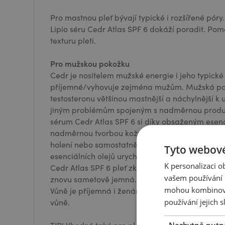
Pro mastnou pleť bývají typické i rozšířené póry. I
Lipio séru Cedr Atlas SPF 6 dokáží poradit. Pom
texturu pleti.
Pro mužskou pokožku
Cedr je nositelem mužské energie i jeho typické
příjemné/vyhovuje zejména mužům. Mužská po
testosteronu většinou mastnější a náchylnější k
jiným problémům spojeným s nadměrnou produk
sérum Cedr Atlas SPF 6 si díky obsaženým esenc
nadměrnou tvorbou kožního mazu. Použijte ho j
holení nebo samostatně jako lehký krém na obli
Tyto webové
esenciálních olejů urychluje hojení drobných ran
K personalizaci 
Cedr Atlas SPF 6 pleť zklidní, obnoví její ochr
vašem používání n
znovu sametově jemná.
mohou kombinovat
Vůně je příjemná i ženám. Zejména těm, které n
vůně.
používání jejich s