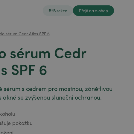
B2B sekce
Přejít na e-shop
pio sérum Cedr Atlas SPF 6
io sérum Cedr
as SPF 6
vé sérum s cedrem pro mastnou, zánětlivou
s akné se zvýšenou sluneční ochranou.
koholu
ušuje pokožku
složení