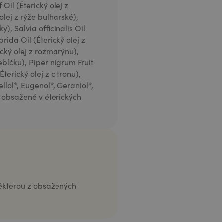
il (Éterický olej z
lej z rýže bulharské),
), Salvia officinalis Oil
rida Oil (Éterický olej z
ický olej z rozmarýnu),
ebíčku), Piper nigrum Fruit
Éterický olej z citronu),
llol*, Eugenol*, Geraniol*,
y obsažené v éterických
 některou z obsažených