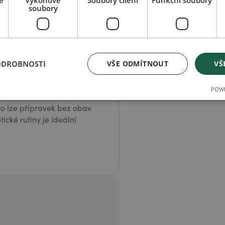
é
Výkonové
Soubory cílení
Funkční soubory
soubory
ODROBNOSTI
VŠE ODMÍTNOUT
VŠ
í a konečky prstů jemně
t kolem očí a konečky prstů
POWE
to lze přípravek bez obav
cké rutiny je ideální