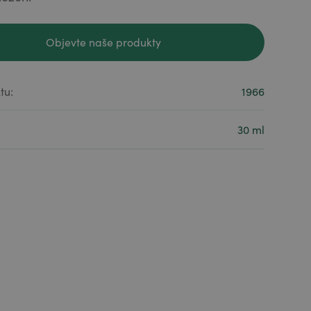
Objevte naše produkty
Objevte naše produkty
tu:
1966
30 ml