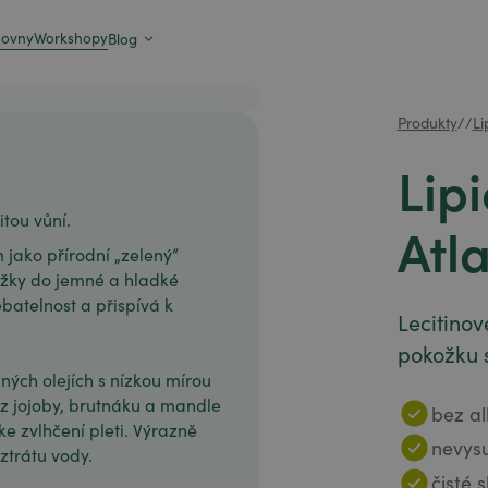
zovny
Workshopy
Blog
Produkty
/
/
Li
Lip
itou vůní.
Atl
m jako přírodní „zelený“
ožky do jemné a hladké
ebatelnost a přispívá k
Lecitino
pokožku 
ných olejích s nízkou mírou
z jojoby, brutnáku a mandle
bez al
 zvlhčení pleti. Výrazně
nevys
ztrátu vody.
čisté 