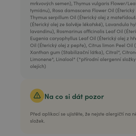
mrkvových semen), Thymus vulgaris Flower/Leaf O
tymiánu), Rosa damascena Flower Oil (Éterický o
Thymus serpillum Oil (Éterický olej z mateřídoušky
(Éterický olej ze šalvěje lékařské), Lavandula hyb
lavandinu), Rosmarinus officinalis Leaf Oil (Éter
Eugenia caryophyllus Leaf Oil (Éterický olej z hř
Oil (Éterický olej z pepře), Citrus limon Peel Oil (
Xanthan gum (Stabilizační látka), Citral*, Citrone
Limonene*, Linalool* (*přírodní alergenní složk
olejích)
Na co si dát pozor
Před aplikací se ujistěte, že nejste alergičtí na
složek.