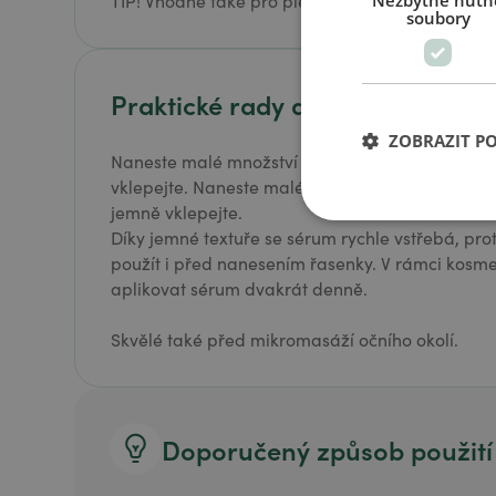
TIP! Vhodné také pro pleť teenagerů.
Nezbytně nutn
soubory
Praktické rady a použití
ZOBRAZIT P
Naneste malé množství séra na oblast kolem oč
vklepejte. Naneste malé množství séra na oblas
jemně vklepejte.
Díky jemné textuře se sérum rychle vstřebá, pro
použít i před nanesením řasenky. V rámci kosmeti
aplikovat sérum dvakrát denně.
Skvělé také před mikromasáží očního okolí.
Doporučený způsob použití