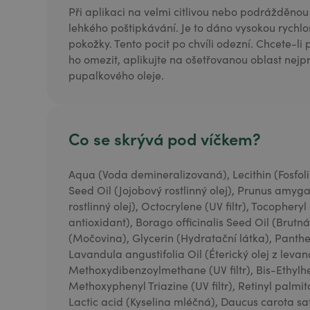
Při aplikaci na velmi citlivou nebo podrážděno
lehkého poštipkávání. Je to dáno vysokou rychlo
pokožky. Tento pocit po chvíli odezní. Chcete-li
ho omezit, aplikujte na ošetřovanou oblast ne
pupalkového oleje.
Co se skrývá pod víčkem?
Aqua (Voda demineralizovaná), Lecithin (Fosfol
Seed Oil (Jojobový rostlinný olej), Prunus amyg
rostlinný olej), Octocrylene (UV filtr), Tocopheryl
antioxidant), Borago officinalis Seed Oil (Brutná
(Močovina), Glycerin (Hydratační látka), Panthe
Lavandula angustifolia Oil (Éterický olej z levan
Methoxydibenzoylmethane (UV filtr), Bis-Ethyl
Methoxyphenyl Triazine (UV filtr), Retinyl palmit
Lactic acid (Kyselina mléčná), Daucus carota sat