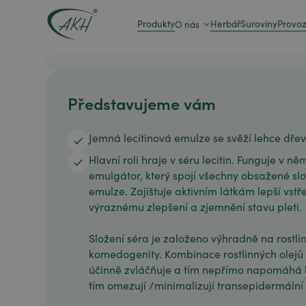
Produkty
Herbář
Suroviny
Provo
O nás
Představujeme vám
Jemná lecitinová emulze se svěží lehce dřev
Hlavní roli hraje v séru lecitin. Funguje v ně
emulgátor, který spojí všechny obsažené sl
emulze. Zajištuje aktivním látkám lepší vstř
výraznému zlepšení a zjemnění stavu pleti.
Složení séra je založeno výhradně na rostlin
komedogenity. Kombinace rostlinných olejů 
účinně zvláčňuje a tím nepřímo napomáhá ke
tím omezují /minimalizují transepidermální 