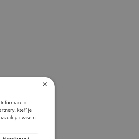
×
 Informace o
tnery, kteří je
máždili při vašem