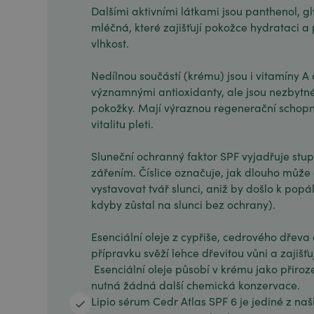
Dalšími aktivními látkami jsou panthenol, gl
mléčná, které zajišťují pokožce hydrataci a
vlhkost.
Nedílnou součástí (krému) jsou i vitamíny A 
významnými antioxidanty, ale jsou nezbytné
pokožky. Mají výraznou regenerační schopno
vitalitu pleti.
Sluneční ochranný faktor SPF vyjadřuje stu
zářením. Číslice označuje, jak dlouho může
vystavovat tvář slunci, aniž by došlo k popál
kdyby zůstal na slunci bez ochrany).
Esenciální oleje z cypřiše, cedrového dřev
přípravku svěží lehce dřevitou vůni a zajišťu
Esenciální oleje působí v krému jako přiroz
nutná žádná další chemická konzervace.
Lipio sérum Cedr Atlas SPF 6 je jediné z naši