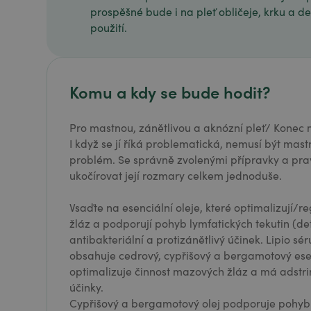
prospěšné bude i na pleť obličeje, krku a dek
použití.
Komu a kdy se bude hodit?
Pro mastnou, zánětlivou a aknózní pleť/ Konec
I když se jí říká problematická, nemusí být mas
problém. Se správně zvolenými přípravky a pra
ukočírovat její rozmary celkem jednoduše.
Vsaďte na esenciální oleje, které optimalizují/
žláz a podporují pohyb lymfatických tekutin (det
antibakteriální a protizánětlivý účinek. Lipio s
obsahuje cedrový, cypřišový a bergamotový esenc
optimalizuje činnost mazových žláz a má adstri
účinky.
Cypřišový a bergamotový olej podporuje pohyb l