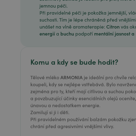
jemnou péči.
Při pravidelné péči je pokožka jemnější, vl
suchosti. Tím je lépe chráněná před vnějšími
Citron
unášet na vlně aromaterapie:
vás ok
energií
buchu
mentální jasnost a
a
podpoří
Komu a kdy se bude hodit?
ARMONIA
Tělové mléko
je ideální pro chvíle r
koupeli, kdy se nejlépe vstřebává. Bylo navržen
zejména pro ty, kteří mají citlivou a suchou po
a povzbuzující účinky esenciálních olejů oceníte
únavou a nedostatkem energie.
Zamilují si ji i děti.
Při pravidelném používání balzám pokožku zjemň
chrání před agresivními vnějšími vlivy.