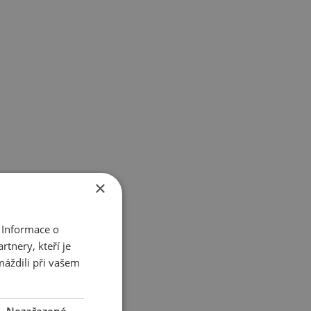
×
 Informace o
tnery, kteří je
máždili při vašem