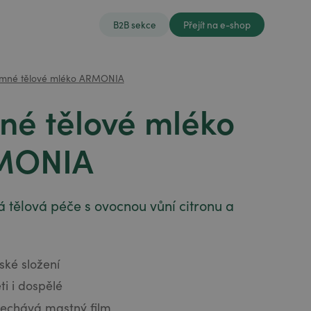
B2B sekce
Přejít na e-shop
emné tělové mléko ARMONIA
né tělové mléko
MONIA
á tělová péče s ovocnou vůní citronu a
ké složení
ti i dospělé
echává mastný film