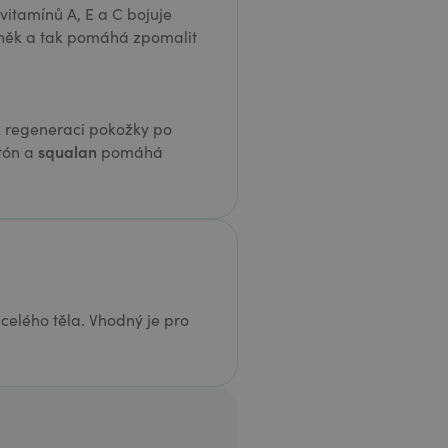
itamínů A, E a C bojuje
něk a tak pomáhá zpomalit
 k regeneraci pokožky po
squalan
tón a
pomáhá
celého těla. Vhodný je pro