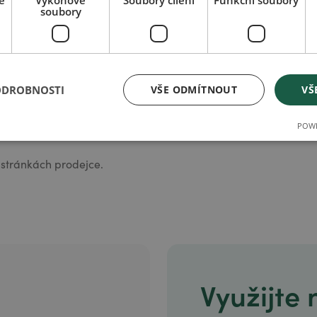
é
Výkonové
Soubory cílení
Funkční soubory
soubory
, změna barvy a
ODROBNOSTI
VŠE ODMÍTNOUT
VŠ
POWE
stránkách prodejce.
Využijte