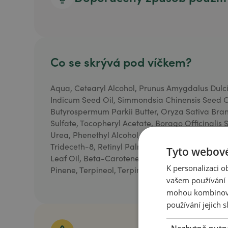
Co se skrývá pod víčkem?
Aqua, Cetearyl Alcohol, Prunus Amygdalus Dulci
Indicum Seed Oil, Simmondsia Chinensis Seed Oi
Butyrospermum Parkii Butter, Oryza Sativa Bran
Sulfate, Tocopheryl Acetate, Borago Officinalis 
Urea, Phenethyl Alcohol, Citrus LimonPeel Oil, Ca
Trideceth-8, Retinyl Palmitate, Allantoin, Ascor
Tyto webové
Leaf Oil, Beta-Carotene, Zea Mays Oil, Citral, 
K personalizaci 
Pinene, Terpineol, Terpinolene
vašem používání n
mohou kombinovat
používání jejich s