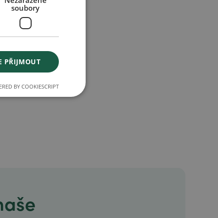
Nezařazené
soubory
E PŘIJMOUT
RED BY COOKIESCRIPT
 naše