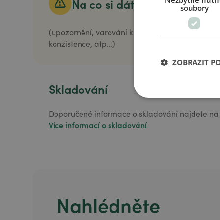
Nezbytně nutn
Na co si dát pozor
soubory
(upozornění, varování k bezpečnému používání
konzistence, atp...)
ZOBRAZIT P
Skladování
Doporučené informace o skladování najdete na 
Více informací o skladování
Nahlédněte