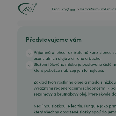
Produkty
Herbář
Suroviny
Provo
O nás
Představujeme vám
Příjemná a lehce roztíratelná konzistence s
esenciálních olejů z citronu a buchu.
Složení tělového mléka je postaveno čistě n
které pokožce nabízejí jen to nejlepší.
Základ tvoří rostlinné oleje a másla s nízk
ba
výraznými regeneračními schopnostmi -
sezamový a brutnákový olej
, které skvěle d
lecitin
Nedílnou složkou je
. Funguje jako pří
který všechny obsažené složky spojí do jem