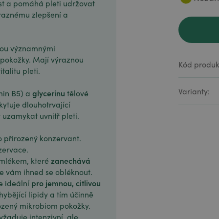
ost a pomáhá pleti udržovat
výraznému zlepšení a
sou významnými
 pokožky. Mají výraznou
Kód produk
alitu pleti.
Varianty:
glycerinu
min B5) a
tělové
ytuje dlouhotrvající
uzamykat uvnitř pleti.
o přirozený konzervant.
zervace.
zanechává
 mlékem, které
 vám ihned se obléknout.
pro jemnou, citlivou
je ideální
ybějící lipidy a tím účinně
rozený mikrobiom pokožky.
vyžaduje intenzivní, ale