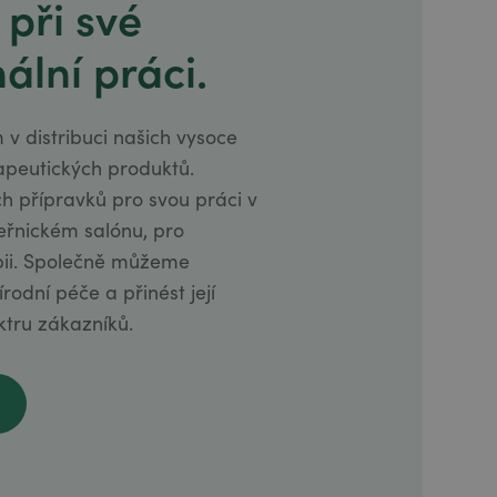
 při své
ální práci.
 v distribuci našich vysoce
apeutických produktů.
ch přípravků pro svou práci v
eřnickém salónu, pro
pii. Společně můžeme
rodní péče a přinést její
ktru zákazníků.