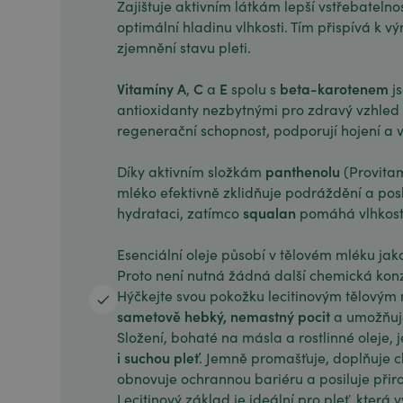
Zajištuje aktivním látkám lepší vstřebateln
optimální hladinu vlhkosti. Tím přispívá k 
zjemnění stavu pleti.
Vitamíny A
C
E
beta-karotenem
,
a
spolu s
j
antioxidanty nezbytnými pro zdravý vzhled
regenerační schopnost, podporují hojení a vit
panthenolu
Díky aktivním složkám
(Provita
mléko efektivně zklidňuje podráždění a posk
squalan
hydrataci, zatímco
pomáhá vlhkost 
Esenciální oleje působí v tělovém mléku jak
Proto není nutná žádná další chemická kon
Hýčkejte svou pokožku lecitinovým tělovým
sametově hebký, nemastný pocit
a umožňuje
Složení, bohaté na másla a rostlinné oleje, 
i suchou pleť
. Jemně promašťuje, doplňuje ch
obnovuje ochrannou bariéru a posiluje při
Lecitinový základ je ideální pro pleť, která 