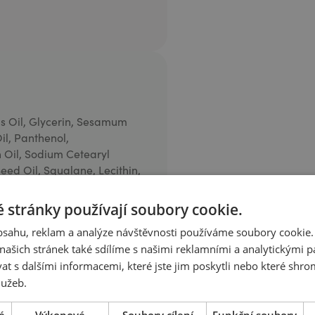
s Oil, Glycerin, Sesamum
l, Panthenol,
 Oil, Sodium Cetearyl
Seed Oil, Squalane, Lecithin,
prylyl Glycol, Lactic Acid,
bic Acid, Barosma Betulina
 stránky používají soubory cookie.
Geranyl Acetate, Limonene,
obsahu, reklam a analýze návštěvnosti používáme soubory cookie.
ašich stránek také sdílíme s našimi reklamními a analytickými par
 s dalšími informacemi, které jste jim poskytli nebo které shro
lužeb.