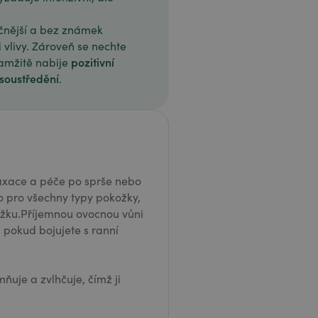
áčnější a bez známek
 vlivy. Zároveň se nechte
pozitivní
amžitě nabije
 soustředění
.
elaxace a péče po sprše nebo
o pro všechny typy pokožky,
kožku.Příjemnou ovocnou vůni
, pokud bojujete s ranní
uje a zvlhčuje, čímž ji