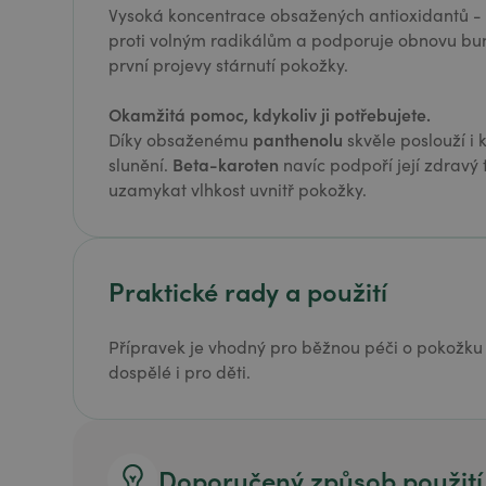
Vysoká koncentrace obsažených antioxidantů - v
proti volným radikálům a podporuje obnovu bu
první projevy stárnutí pokožky.
Okamžitá pomoc, kdykoliv ji potřebujete.
panthenolu
Díky obsaženému
skvěle poslouží i
Beta-karoten
slunění.
navíc podpoří její zdravý 
uzamykat vlhkost uvnitř pokožky.
Praktické rady a použití
Přípravek je vhodný pro běžnou péči o pokožku 
dospělé i pro děti.
Doporučený způsob použití