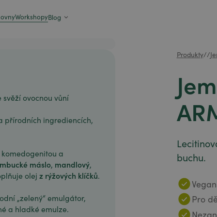
zovny
Workshopy
Blog
Produkty
/
/
J
Jem
e svěží ovocnou vůní
AR
a přírodních ingrediencích,
Lecitinov
ou komedogenitou a
buchu.
mbucké máslo
mandlový
,
,
z rýžových klíčků
oplňuje olej
.
Vegans
rodní „zelený“ emulgátor,
Pro dě
né a hladké emulze.
Nezan