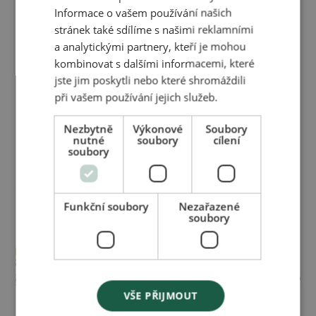
do našeho Herbáře
Informace o vašem používání našich
stránek také sdílíme s našimi reklamními
a analytickými partnery, kteří je mohou
Objevte sílu a původ přírodních složek, které
kombinovat s dalšími informacemi, které
používáme v našich produktech. Naším Herbářem
jste jim poskytli nebo které shromáždili
vás provedeme skrze každou rostlinu a její
při vašem používání jejich služeb.
blahodárné účinky na vaši pokožku a zdraví.
Nezbytně
Výkonové
Soubory
nutné
soubory
cílení
Prohlédnout herbář
soubory
Prohlédnout herbář
Funkční soubory
Nezařazené
soubory
VŠE PŘIJMOUT