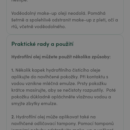
Voděodolný make-up oleji neodolá. Pomáhá
šetrně a spolehlivě odstranit make-up z pleti, očí a
rtů, včetně voděodolného.
Praktické rady a použití
Hydrofilní olej můžete použít několika způsoby:
1.
Několik kapek hydrofilního čistícího oleje
aplikujte do navlhčené pokožky. Při kontaktu s
vodou vznikne mléčná emulze. Prsty pokožku
krátce masírujte, aby se nečistoty rozpustily. Poté
pokožku důkladně opláchněte vlažnou vodou a
smyjte zbytky emulze.
2.
Hydrofilní olej může aplikovat také na
navlhčené odličovací tampony. Pomocí tamponů
jemnými pohyby odstraňujte make-up a veškeré