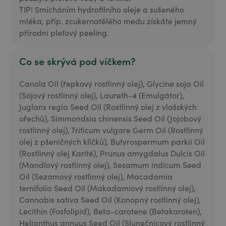
TIP! Smícháním hydrofilního oleje a sušeného
mléka, příp. zcukernatělého medu získáte jemný
přírodní pleťový peeling.
Co se skrývá pod víčkem?
Canola Oil (řepkový rostlinný olej), Glycine soja Oil
(Sójový rostlinný olej), Laureth-4 (Emulgátor),
Juglans regia Seed Oil (Rostlinný olej z vlašských
ořechů), Simmondsia chinensis Seed Oil (Jojobový
rostlinný olej), Triticum vulgare Germ Oil (Rostlinný
olej z pšeničných klíčků), Butyrospermum parkii Oil
(Rostlinný olej Karité), Prunus amygdalus Dulcis Oil
(Mandlový rostlinný olej), Sesamum indicum Seed
Oil (Sezamový rostlinný olej), Macadamia
ternifolia Seed Oil (Makadamiový rostlinný olej),
Cannabis sativa Seed Oil (Konopný rostlinný olej),
Lecithin (Fosfolipid), Beta-carotene (Betakaroten),
Helianthus annuus Seed Oil (Slunečnicový rostlinný