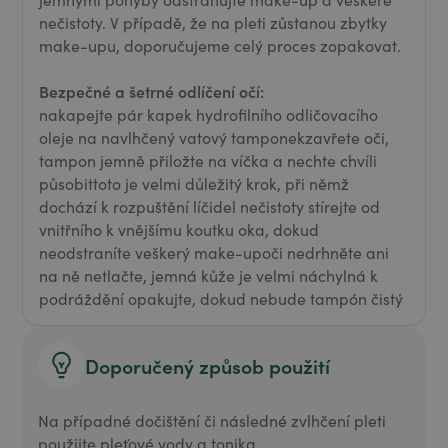
nečistoty. V případě, že na pleti zůstanou zbytky
make-upu, doporučujeme celý proces zopakovat.
Bezpečné a šetrné odlíčení očí:
nakapejte pár kapek hydrofilního odličovacího
oleje na navlhčený vatový tamponekzavřete oči,
tampon jemně přiložte na víčka a nechte chvíli
působittoto je velmi důležitý krok, při němž
dochází k rozpuštění líčidel nečistoty stírejte od
vnitřního k vnějšímu koutku oka, dokud
neodstraníte veškerý make-upoči nedrhněte ani
na ně netlačte, jemná kůže je velmi náchylná k
podráždění opakujte, dokud nebude tampón čistý
Doporučený způsob použití
Na případné dočištění či následné zvlhčení pleti
použijte pleťové vody a tonika.