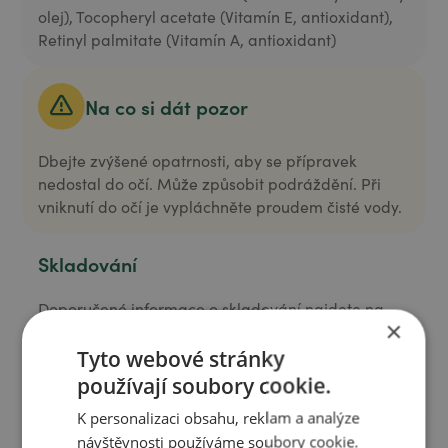
olej), Tocopheryl acetate (Vitamín E, antioxidant),
Retinyl palmitate (Vitamín A, antioxidant)
Na co si dát pozor
Dbejte zvýšené opatrnosti, aby se přípravek
nedostal do očí. Může způsobit podráždění. Při
vniknutí do očí je vypláchněte proudem čisté vody.
Skladování
Doporučené informace o skladování najdete na
×
stránkách prodejce.
Více informací o skladování
Tyto webové stránky
používají soubory cookie.
K personalizaci obsahu, reklam a analýze
Nahlédněte
návštěvnosti používáme soubory cookie.