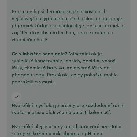
Pro co nejlepší dermální snášenlivost i těch
nejcitlivějších typů pleti a očního okolí neobsahuje
přípravek žádné esenciální oleje. Pečující účinek je
zajištěn díky obsahu lecitinu, beta-karotenu a
vitamínům A a E.
Co v lahvičce nenajdete?
Minerální oleje,
syntetické konzervanty, tenzidy, pěnidla, vonné
látky, chemická barviva, gelotvorné látky ani
přidanou vodu. Prostě nic, co by pokožku mohlo
podráždit a vysušit.
Hydrofilní mycí olej je určený pro každodenní ranní
i večerní očistu pleti včetně oblasti kolem očí.
Hydrofilní olej je účinný při odstaňování nečistot a
šetrný ke kožnímu mikrobiomu a pH pleti.