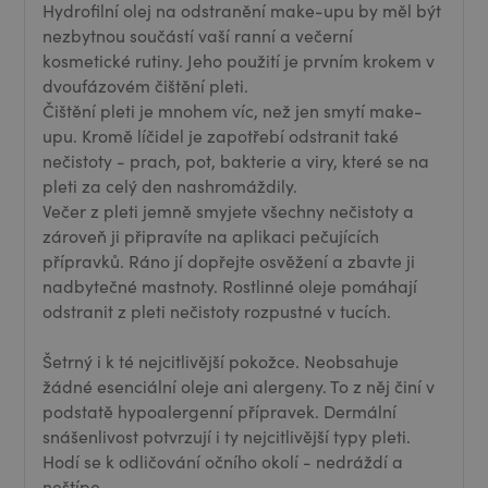
Hydrofilní olej na odstranění make-upu by měl být
nezbytnou součástí vaší ranní a večerní
kosmetické rutiny. Jeho použití je prvním krokem v
dvoufázovém čištění pleti.
Čištění pleti je mnohem víc, než jen smytí make-
upu. Kromě líčidel je zapotřebí odstranit také
nečistoty - prach, pot, bakterie a viry, které se na
pleti za celý den nashromáždily.
Večer z pleti jemně smyjete všechny nečistoty a
zároveň ji připravíte na aplikaci pečujících
přípravků. Ráno jí dopřejte osvěžení a zbavte ji
nadbytečné mastnoty. Rostlinné oleje pomáhají
odstranit z pleti nečistoty rozpustné v tucích.
Šetrný i k té nejcitlivější pokožce. Neobsahuje
žádné esenciální oleje ani alergeny. To z něj činí v
podstatě hypoalergenní přípravek. Dermální
snášenlivost potvrzují i ty nejcitlivější typy pleti.
Hodí se k odličování očního okolí - nedráždí a
neštípe.