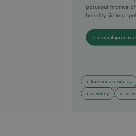
posunout hranice pří
benefity širšímu spe
Chci spolupracovat
Chci spolupracovat