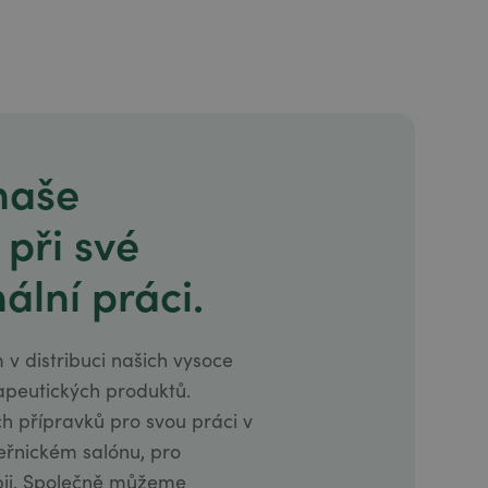
 naše
 při své
ální práci.
 v distribuci našich vysoce
apeutických produktů.
ch přípravků pro svou práci v
eřnickém salónu, pro
pii. Společně můžeme