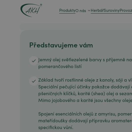
Produkty
Herbář
Suroviny
Provo
O nás
Představujeme vám
Jemný olej světlezelené barvy s příjemně na
pomerančového listí
Základ tvoří rostlinné oleje z kanoly, sóji a 
Speciální pečující účinky pokožce dodávají 
pšeničných klíčků, karité (shea) olej a seza
Mimo jojobového a karité jsou všechny oleje
Spojení esenciálních olejů z amyrisu, pomera
mateřídoušky dodávají přípravku aromatera
specifickou vůní.