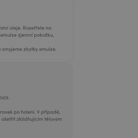
ví oleje. Rozetřete na
á emulze zjemní pokožku,
a smyjeme zbytky emulze.
hčit.
pravek po holení. V případě,
ošetřit zklidňujícím tělovým