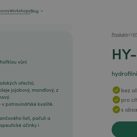
zovny
Workshopy
Blog
Produkty
/
/
H
HY-
hořklou vůní
hydrofilní
vlašských ořechů.
bez al
oleje jojobový, mandlový, z
mový.
pro ci
 v potravinářské kvalitě.
s obs
nčového listí, pačuli a
peutické účinky i