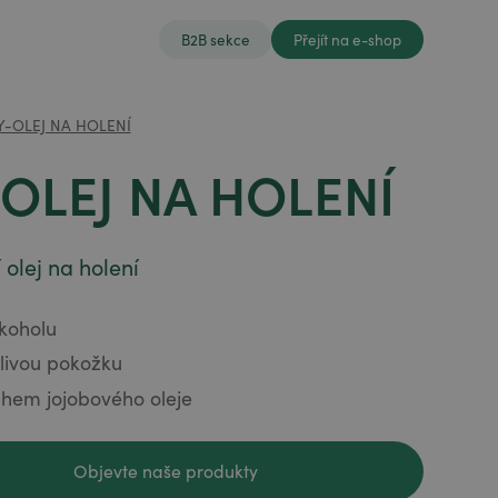
B2B sekce
Přejít na e-shop
Y-OLEJ NA HOLENÍ
OLEJ NA HOLENÍ
 olej na holení
koholu
tlivou pokožku
ahem jojobového oleje
Objevte naše produkty
Objevte naše produkty