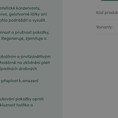
yntetické konzervanty,
Kód produk
iva, gelotvorné látky ani
hlo podráždit a vysušit.
Varianty:
jemnost a pružnost pokožky,
. Regeneruje, zjemňuje a
biálním a protizánětlivým
hodárně na zklidnění pleti
 případných drobných
 přispívat k omezení
sušování pokožky oproti
kluznost holítka a