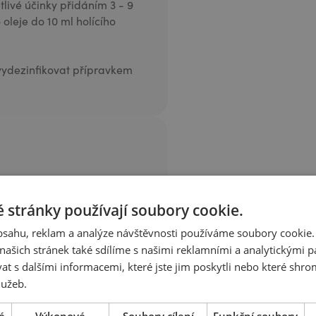
ětlivé účinky přidáním 3 - 9
oleje do 10 ml holícího
vydezinfikovat přípravkem
il (Sójový rostlinný olej),
ostlinný olej z vlašských
 stránky používají soubory cookie.
 rostlinný olej), Triticum
obsahu, reklam a analýze návštěvnosti používáme soubory cookie.
líčků), Butyrospermum parkii
ašich stránek také sdílíme s našimi reklamními a analytickými par
lcis Oil (Mandlový rostlinný
 s dalšími informacemi, které jste jim poskytli nebo které shro
inný olej), Lecithin
lužeb.
ý olej z amyrisu), Citrus
pomerančového listí),