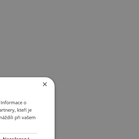
×
 Informace o
tnery, kteří je
máždili při vašem