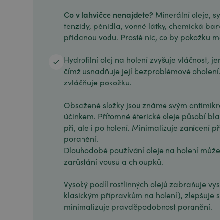
Co v lahvičce nenajdete?
Minerální oleje, s
tenzidy, pěnidla, vonné látky, chemická barv
přidanou vodu. Prostě nic, co by pokožku mo
Hydrofilní olej na holení zvyšuje vláčnost, 
čímž usnadňuje její bezproblémové oholení
zvláčňuje pokožku.
Obsažené složky jsou známé svým antimikro
účinkem. Přítomné éterické oleje působí bla
při, ale i po holení. Minimalizuje zanícení
poranění.
Dlouhodobé používání oleje na holení může
zarůstání vousů a chloupků.
Vysoký podíl rostlinných olejů zabraňuje vy
klasickým přípravkům na holení), zlepšuje s
minimalizuje pravděpodobnost poranění.