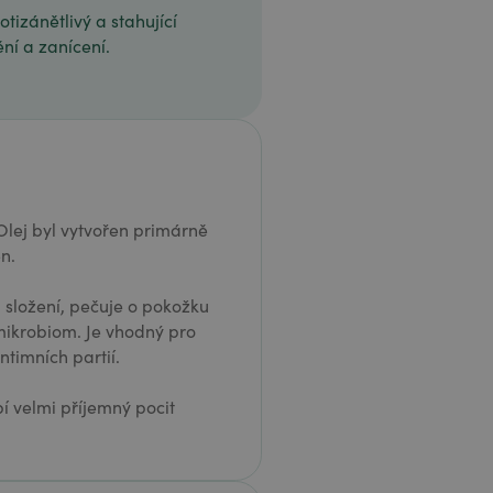
tizánětlivý a stahující
ní a zanícení.
Olej byl vytvořen primárně
n.
u složení, pečuje o pokožku
 mikrobiom. Je vhodný pro
intimních partií.
í velmi příjemný pocit