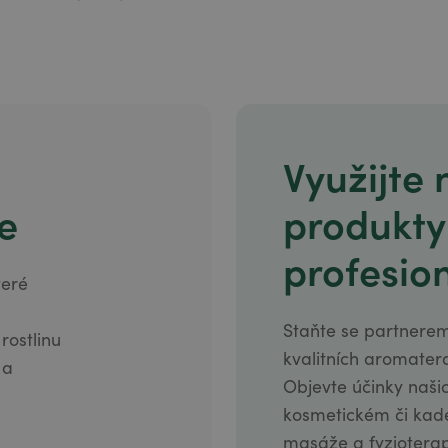
Využijte
e
produkty
profesion
teré
Staňte se partnerem
ostlinu
kvalitních aromater
 a
Objevte účinky naši
kosmetickém či kad
masáže a fyziotera