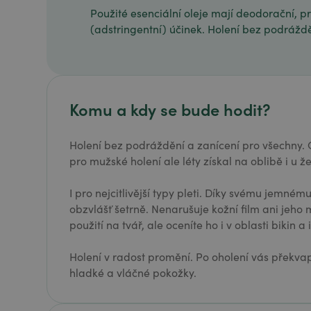
Použité esenciální oleje mají deodorační, pro
(adstringentní) účinek. Holení bez podráždě
Komu a kdy se bude hodit?
Holení bez podráždění a zanícení pro všechny. 
pro mužské holení ale léty získal na oblibě i u že
I pro nejcitlivější typy pleti. Díky svému jemném
obzvlášť šetrně. Nenarušuje kožní film ani jeho
použití na tvář, ale oceníte ho i v oblasti bikin a 
Holení v radost promění. Po oholení vás překvap
hladké a vláčné pokožky.