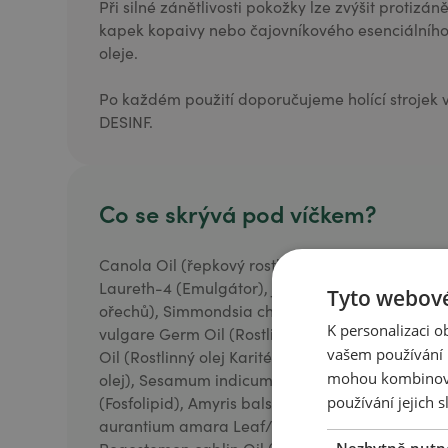
Při silné zánětlivosti pokožky lze zvýšit protizán
kapek kopaivy nebo čajovníkového esenciálního 
oleje.
Po každém použití doporučujeme holící strojek 
DESINF.
Co se skrývá pod víčkem?
Canola Oil (řepkový rostlinný olej), Glycine soja O
Laureth-4 (Emulgátor), Juglans regia Seed Oil (R
Tyto webové
ořechů), Simmondsia chinensis Seed Oil (Jojobový
K personalizaci 
vulgare Germ Oil (Rostlinný olej z pšeničných k
vašem používání n
Oil (Rostlinný olej Karité), Prunus amygdalus Du
mohou kombinovat
olej), Sesamum indicum Seed Oil (Sezamový rostl
používání jejich s
(Fosfolipid), Amyris balsamifera Bark Oil (Éterick
aurantium amara Leaf/Twig Oil (Éterický olej z 