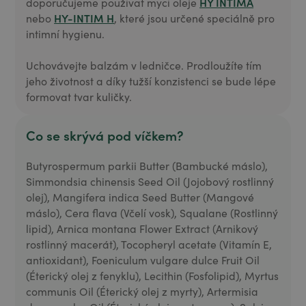
HY INTIMA
doporučujeme používat mycí oleje
HY-INTIM H
nebo
, které jsou určené speciálně pro
intimní hygienu.
Uchovávejte balzám v ledničce. Prodloužíte tím
jeho životnost a díky tužší konzistenci se bude lépe
formovat tvar kuličky.
Co se skrývá pod víčkem?
Butyrospermum parkii Butter (Bambucké máslo),
Simmondsia chinensis Seed Oil (Jojobový rostlinný
olej), Mangifera indica Seed Butter (Mangové
máslo), Cera flava (Včelí vosk), Squalane (Rostlinný
lipid), Arnica montana Flower Extract (Arnikový
rostlinný macerát), Tocopheryl acetate (Vitamín E,
antioxidant), Foeniculum vulgare dulce Fruit Oil
(Éterický olej z fenyklu), Lecithin (Fosfolipid), Myrtus
communis Oil (Éterický olej z myrty), Artermisia