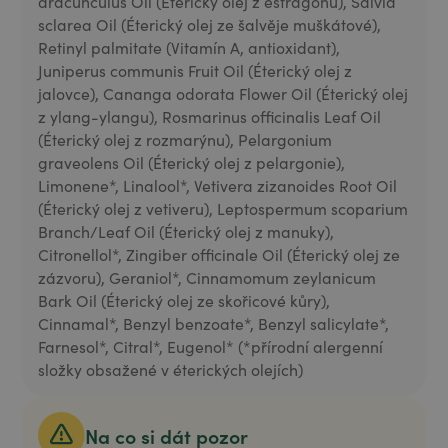
dracunculus Oil (Éterický olej z estragonu), Salvia
sclarea Oil (Éterický olej ze šalvěje muškátové),
Retinyl palmitate (Vitamín A, antioxidant),
Juniperus communis Fruit Oil (Éterický olej z
jalovce), Cananga odorata Flower Oil (Éterický olej
z ylang-ylangu), Rosmarinus officinalis Leaf Oil
(Éterický olej z rozmarýnu), Pelargonium
graveolens Oil (Éterický olej z pelargonie),
Limonene*, Linalool*, Vetivera zizanoides Root Oil
(Éterický olej z vetiveru), Leptospermum scoparium
Branch/Leaf Oil (Éterický olej z manuky),
Citronellol*, Zingiber officinale Oil (Éterický olej ze
zázvoru), Geraniol*, Cinnamomum zeylanicum
Bark Oil (Éterický olej ze skořicové kůry),
Cinnamal*, Benzyl benzoate*, Benzyl salicylate*,
Farnesol*, Citral*, Eugenol* (*přírodní alergenní
složky obsažené v éterických olejích)
Na co si dát pozor