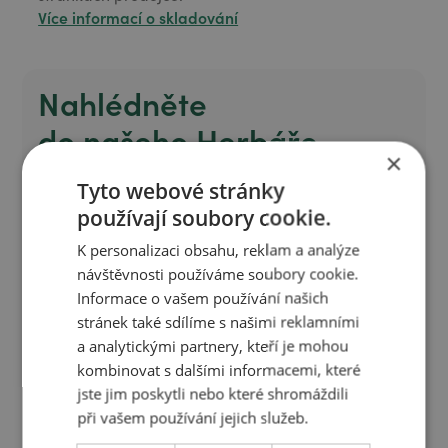
Více informací o skladování
Nahlédněte
do našeho Herbáře
×
Tyto webové stránky
Objevte sílu a původ přírodních složek, které
používají soubory cookie.
používáme v našich produktech. Naším Herbářem
vás provedeme skrze každou rostlinu a její
K personalizaci obsahu, reklam a analýze
blahodárné účinky na vaši pokožku a zdraví.
návštěvnosti používáme soubory cookie.
Informace o vašem používání našich
stránek také sdílíme s našimi reklamními
Prohlédnout herbář
a analytickými partnery, kteří je mohou
Prohlédnout herbář
kombinovat s dalšími informacemi, které
jste jim poskytli nebo které shromáždili
při vašem používání jejich služeb.