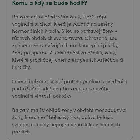
Komu a kdy se bude hodit?
Balzám ocení především ženy, které trápí
vaginální suchost, která je vázaná na změny
hormonálních hladin. S tou se potkávají ženy v
různých obdobích svého života. Ohrožené jsou
zejména ženy užívajících antikoncepční pilulky,
ženy po operaci či odstranění vaječníků, ženy,
které si procházejí chemoterapeutickou léčbou či
kuřačky.
Intimní balzám působí proti vaginálnímu svědění a
podráždění, udržuje přirozenou rovnováhu
vaginální vlhkosti pokožky.
Balzám mají v oblibě ženy v období menopauzy a
ženy, které mají bolestivý styk, pálivé bolesti,
svědění a pocity nepříjemného tlaku v intimních
partiích.