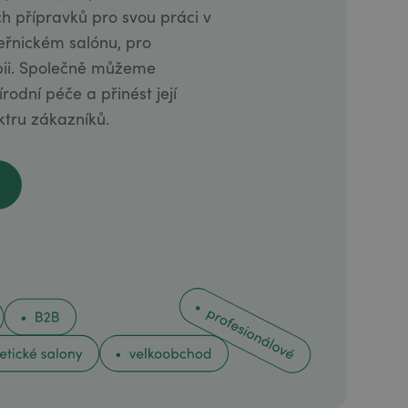
ch přípravků pro svou práci v
eřnickém salónu, pro
pii. Společně můžeme
rodní péče a přinést její
ktru zákazníků.