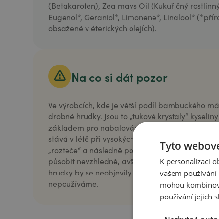
(Betakaroten), Zea mays Oil (Kukuřičný rostlinný ol
Eugenol*, Geraniol*, Limonene*, Linalool* (*přír
obsažené v éterických olejích).
Na co si dát pozor
Ve výrobcích, kde je větší podíl bambuckého má
drobné hrudky. Jsou to „tukové krystaly“ kyseliny
základem pro nabalování dalších rychle tuhnoucí
stává v létě při vysokých teplotách, kdy se běh
Tyto webové
„rozteče“ a následně pomalu zase ztuhne. Tak
působit nevzhledně, avšak na účinnost krému ne
K personalizaci 
hrudky by se neobjevily v případě použití stabili
vašem používání n
nepoužíváme.
mohou kombinovat
používání jejich s