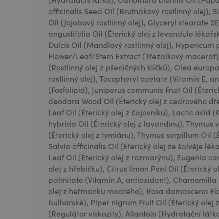
officinalis Seed Oil (Brutnákový rostlinný olej)
Oil (Jojobový rostlinný olej), Glyceryl stearate 
angustifolia Oil (Éterický olej z levandule léka
Dulcis Oil (Mandlový rostlinný olej), Hypericum
Flower/Leaf/Stem Extract (Třezalkový macerát),
(Rostlinný olej z pšeničných klíčků), Olea europa
rostlinný olej), Tocopheryl acetate (Vitamín E, an
(Fosfolipid), Juniperus communis Fruit Oil (Éteric
deodara Wood Oil (Éterický olej z cedrového dře
Leaf Oil (Éterický olej z čajovníku), Lactic acid
hybrida Oil (Éterický olej z lavandinu), Thymus 
(Éterický olej z tymiánu), Thymus serpillum Oil (
Salvia officinalis Oil (Éterický olej ze šalvěje lé
Leaf Oil (Éterický olej z rozmarýnu), Eugenia car
olej z hřebíčku), Citrus limon Peel Oil (Éterický ol
palmitate (Vitamín A, antioxidant), Chamomilla r
olej z heřmánku modrého), Rosa damascena Flowe
bulharské), Piper nigrum Fruit Oil (Éterický ole
(Regulátor viskozity), Allantoin (Hydratační lát