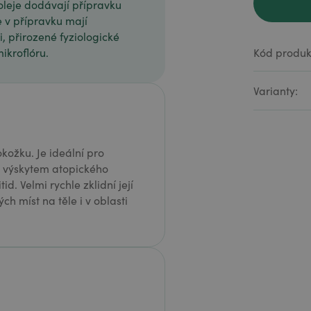
oleje dodávají přípravku
e v přípravku mají
, přirozené fyziologické
Kód produk
ikroflóru.
Varianty:
žku. Je ideální pro
m výskytem atopického
. Velmi rychle zklidní její
 míst na těle i v oblasti