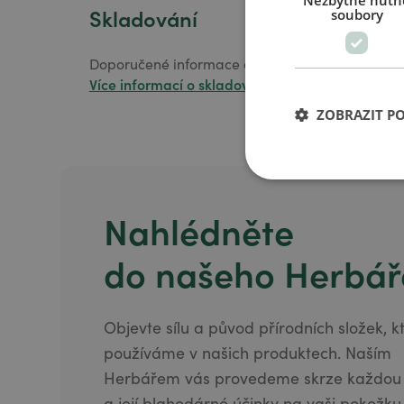
Nezbytně nutn
Skladování
soubory
Doporučené informace o skladování najdete na 
Více informací o skladování
ZOBRAZIT P
Nahlédněte
do našeho Herbář
Objevte sílu a původ přírodních složek, k
používáme v našich produktech. Naším
Herbářem vás provedeme skrze každou r
a její blahodárné účinky na vaši pokožku