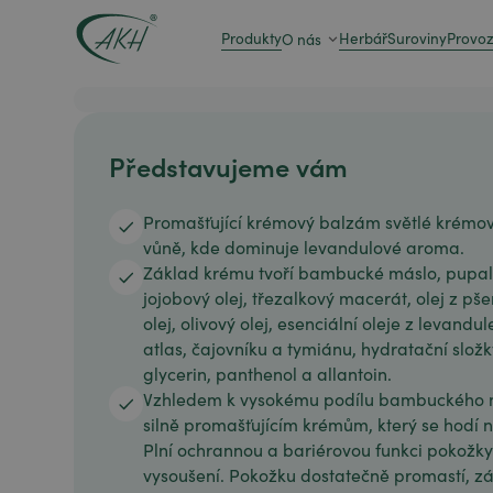
Produkty
Herbář
Suroviny
Provo
O nás
Představujeme vám
Promašťující krémový balzám světlé krémov
vůně, kde dominuje levandulové aroma.
Základ krému tvoří bambucké máslo, pupalko
jojobový olej, třezalkový macerát, olej z pš
olej, olivový olej, esenciální oleje z levand
atlas, čajovníku a tymiánu, hydratační slož
glycerin, panthenol a allantoin.
Vzhledem k vysokému podílu bambuckého 
silně promašťujícím krémům, který se hodí 
Plní ochrannou a bariérovou funkci pokožky
vysoušení. Pokožku dostatečně promastí, zá