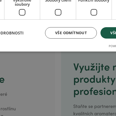
é
Výkonové
Soubory cílení
Funkční soubory
soubory
stránkách prodejce.
ODROBNOSTI
VŠE ODMÍTNOUT
VŠ
POWE
Využijte
e
produkty
profesion
teré
Staňte se partnerem
ostlinu
kvalitních aromater
 a