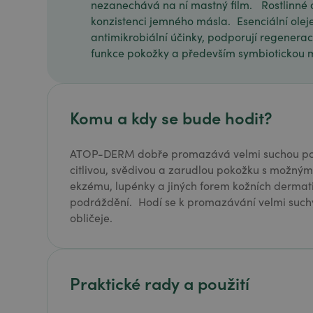
nezanechává na ní mastný film. Rostlinné 
konzistenci jemného másla. Esenciální olej
antimikrobiální účinky, podporují regeneraci
funkce pokožky a především symbiotickou m
Komu a kdy se bude hodit?
ATOP-DERM dobře promazává velmi suchou poko
citlivou, svědivou a zarudlou pokožku s možný
ekzému, lupénky a jiných forem kožních dermatitid
podráždění. Hodí se k promazávání velmi suchých
obličeje.
Praktické rady a použití