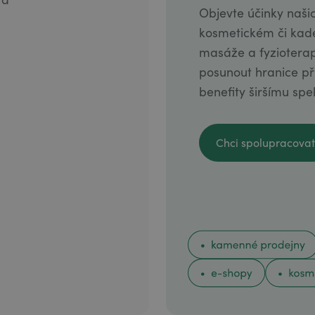
Objevte účinky naši
kosmetickém či kad
masáže a fyziotera
posunout hranice pří
benefity širšímu spe
Chci spolupracovat
Chci spolupracovat