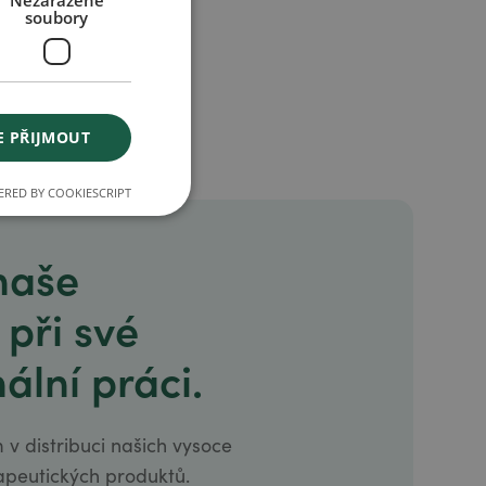
Nezařazené
soubory
E PŘIJMOUT
RED BY COOKIESCRIPT
 naše
 při své
ální práci.
 v distribuci našich vysoce
apeutických produktů.