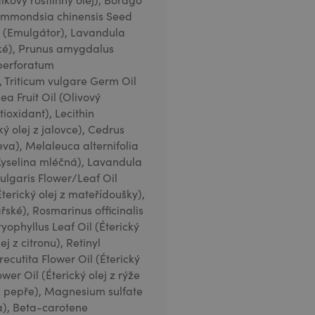
, Simmondsia chinensis Seed
SE (Emulgátor), Lavandula
řské), Prunus amygdalus
 perforatum
 Triticum vulgare Germ Oil
ea Fruit Oil (Olivový
tioxidant), Lecithin
ký olej z jalovce), Cedrus
va), Melaleuca alternifolia
 (Kyselina mléčná), Lavandula
vulgaris Flower/Leaf Oil
Éterický olej z mateřídoušky),
kařské), Rosmarinus officinalis
yophyllus Leaf Oil (Éterický
ej z citronu), Retinyl
ecutita Flower Oil (Éterický
r Oil (Éterický olej z rýže
j z pepře), Magnesium sulfate
ka), Beta-carotene