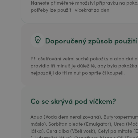
Naneste přiměřené množství přípravku na poko
potřeby lze použít i vícekrát za den.
Doporučený způsob použití
Při ošetřování velmi suché pokožky a atopické d
pravidlo tří minut! Je důležité, aby byla poko
nejpozději do tří minut po sprše či koupeli.
Co se skrývá pod víčkem?
Aqua (Voda demineralizovaná), Butyrospermum
máslo), Sorbitan oleate (Emulgátor), Urea (Moč
látka), Cera alba (Včelí vosk), Cetyl palmitate 
(Hydratační látka), Oenothera biennis Oil (Pupál