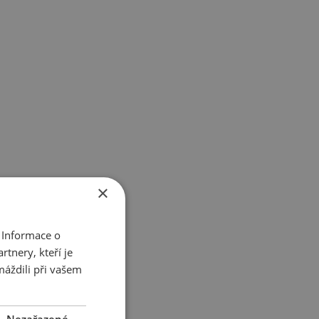
×
 Informace o
tnery, kteří je
máždili při vašem