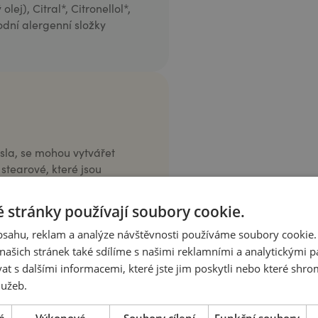
ej), Citral*, Citronellol*,
odní alergenní složky
sla, se mohou vytvářet
 stearové, které jsou
ch složek. Většinou se toto
em přepravy produkt
 stránky používají soubory cookie.
ovéto hrudky pak mohou
mají vliv. Tyto drobné
obsahu, reklam a analýze návštěvnosti používáme soubory cookie.
zátorů, které však
ašich stránek také sdílíme s našimi reklamními a analytickými par
 s dalšími informacemi, které jste jim poskytli nebo které shro
lužeb.