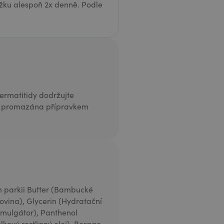
žku alespoň 2x denně. Podle
ermatitidy dodržujte
žka promazána přípravkem
 parkii Butter (Bambucké
ovina), Glycerin (Hydratační
(Emulgátor), Panthenol
kový rostlinný olej), Borago