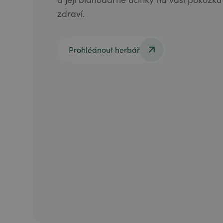
zdraví.
Prohlédnout herbář
Prohlédnout herbář