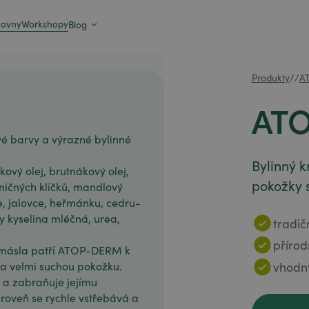
zovny
Workshopy
Blog
Produkty
/
/
A
AT
é barvy a výrazné bylinné
Bylinný k
vý olej, brutnákový olej,
pokožky 
eničných klíčků, mandlový
ule, jalovce, heřmánku, cedru-
ky kyselina mléčná, urea,
tradič
přírod
másla patří ATOP-DERM k
vhodn
na velmi suchou pokožku.
 a zabraňuje jejímu
roveň se rychle vstřebává a