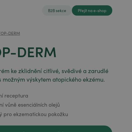
B2B sekce
Přejít na e-shop
TOP-DERM
OP-DERM
rém ke zklidnění citlivé, svědivé a zarudlé
s možným výskytem atopického ekzému.
ní receptura
ní vůně esenciálních olejů
ý pro ekzematickou pokožku