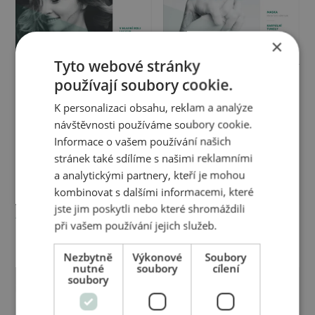
×
Tyto webové stránky
AKH magazín -
AKH magazín - Péče o
používají soubory cookie.
Lecitinové krémy a séra
ruce
K personalizaci obsahu, reklam a analýze
návštěvnosti používáme soubory cookie.
Informace o vašem používání našich
stránek také sdílíme s našimi reklamními
a analytickými partnery, kteří je mohou
kombinovat s dalšími informacemi, které
jste jim poskytli nebo které shromáždili
AKH magazín -
AKH magazín - Péče o
při vašem používání jejich služeb.
Regenerační obličejové
pleť
oleje
Nezbytně
Výkonové
Soubory
nutné
soubory
cílení
soubory