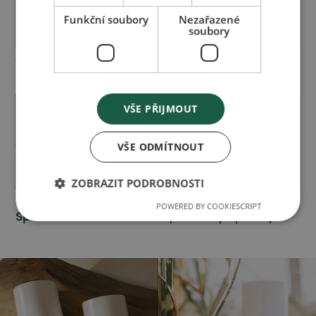
Funkční soubory
Nezařazené
soubory
AKH magazín -
AKH magazín - Intimní
Koupelové oleje
přípravky
VŠE PŘIJMOUT
VŠE ODMÍTNOUT
ZOBRAZIT PODROBNOSTI
AKH magazín -
AKH Magazín -
POWERED BY COOKIESCRIPT
speciální přípravky
Sportování