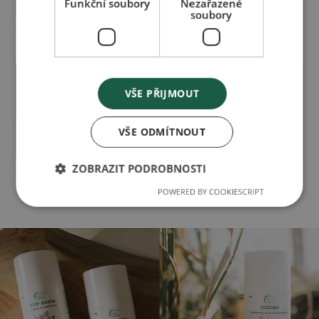
Funkční soubory
Nezařazené
soubory
AKH magazín -
AKH magazín - Intimní
Koupelové oleje
přípravky
VŠE PŘIJMOUT
VŠE ODMÍTNOUT
AKH magazín -
AKH Magazín -
ZOBRAZIT PODROBNOSTI
speciální přípravky
Sportování
POWERED BY COOKIESCRIPT