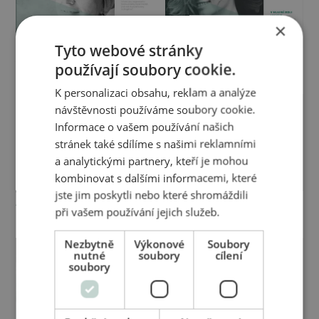
×
Tyto webové stránky
AKH magazín -
AKH magazín -
používají soubory cookie.
Lecitinové krémy a séra
Regenerační krémy
K personalizaci obsahu, reklam a analýze
návštěvnosti používáme soubory cookie.
Informace o vašem používání našich
stránek také sdílíme s našimi reklamními
a analytickými partnery, kteří je mohou
kombinovat s dalšími informacemi, které
jste jim poskytli nebo které shromáždili
AKH magazín - Péče o
AKH magazín - Péče o
při vašem používání jejich služeb.
pleť
ruce
Nezbytně
Výkonové
Soubory
nutné
soubory
cílení
soubory