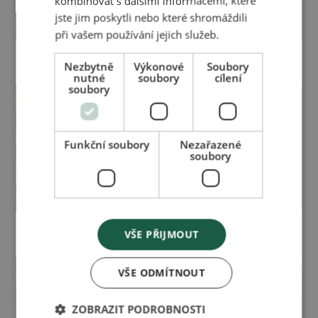
kombinovat s dalšími informacemi, které
jste jim poskytli nebo které shromáždili
při vašem používání jejich služeb.
Časopis pro zdraví a
Časopis pro zdraví a
krásu 02/2020
krásu 02/2021
Nezbytně
Výkonové
Soubory
nutné
soubory
cílení
soubory
Funkční soubory
Nezařazené
soubory
Časopis pro zdraví a
Časopis pro zdraví a
VŠE PŘIJMOUT
krásu 02/2019
krásu 02/2018
VŠE ODMÍTNOUT
ZOBRAZIT PODROBNOSTI