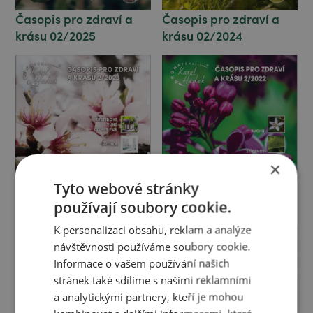
Časopis pro zdraví a
Časopis pro zdraví a
krásu 02/2024
krásu 02/2025
×
Tyto webové stránky
Časopis pro zdraví a
Časopis pro zdraví a
krásu 02/2022
krásu 02/2023
používají soubory cookie.
K personalizaci obsahu, reklam a analýze
návštěvnosti používáme soubory cookie.
Informace o vašem používání našich
stránek také sdílíme s našimi reklamními
a analytickými partnery, kteří je mohou