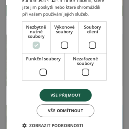
kombinovat s dalšími informacemi, které
jste jim poskytli nebo které shromáždili
při vašem používání jejich služeb.
Časopis pro zdraví a
Časopis pro zdraví a
krásu 02/2022
krásu 02/2021
Nezbytně
Výkonové
Soubory
nutné
soubory
cílení
soubory
Funkční soubory
Nezařazené
soubory
Časopis pro zdraví a
Časopis pro zdraví a
VŠE PŘIJMOUT
krásu 02/2020
krásu 02/2018
VŠE ODMÍTNOUT
ZOBRAZIT PODROBNOSTI