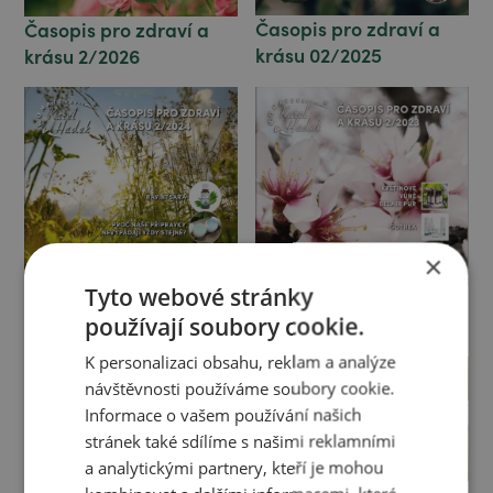
Časopis pro zdraví a
Časopis pro zdraví a
krásu 02/2025
krásu 2/2026
×
Tyto webové stránky
Časopis pro zdraví a
Časopis pro zdraví a
krásu 02/2023
používají soubory cookie.
krásu 02/2024
K personalizaci obsahu, reklam a analýze
návštěvnosti používáme soubory cookie.
Informace o vašem používání našich
stránek také sdílíme s našimi reklamními
a analytickými partnery, kteří je mohou