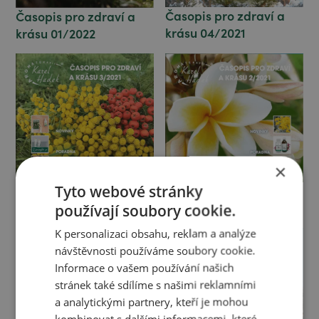
Časopis pro zdraví a
Časopis pro zdraví a
krásu 04/2021
krásu 01/2022
×
Tyto webové stránky
Časopis pro zdraví a
Časopis pro zdraví a
krásu 03/2021
krásu 02/2021
používají soubory cookie.
K personalizaci obsahu, reklam a analýze
návštěvnosti používáme soubory cookie.
Informace o vašem používání našich
stránek také sdílíme s našimi reklamními
a analytickými partnery, kteří je mohou
kombinovat s dalšími informacemi, které