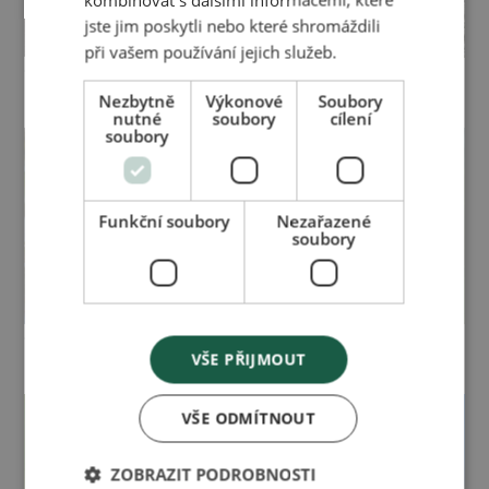
jste jim poskytli nebo které shromáždili
při vašem používání jejich služeb.
Časopis pro zdraví a
Časopis pro zdraví a
krásu 01/2021
krásu 04/2020
Nezbytně
Výkonové
Soubory
nutné
soubory
cílení
soubory
Funkční soubory
Nezařazené
soubory
Časopis pro zdraví a
Časopis pro zdraví a
VŠE PŘIJMOUT
krásu 03/2020
krásu 02/2020
VŠE ODMÍTNOUT
ZOBRAZIT PODROBNOSTI