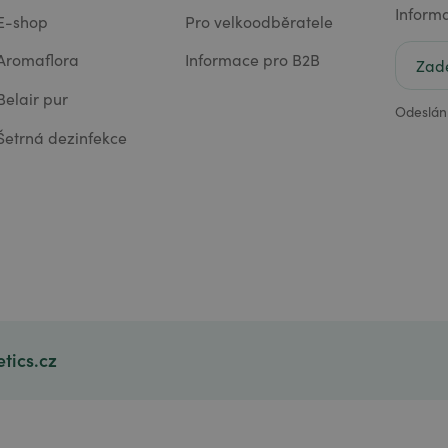
Inform
E-shop
Pro velkoodběratele
Aromaflora
Informace pro B2B
Belair pur
Odeslán
Šetrná dezinfekce
tics.cz