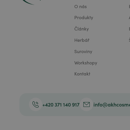
O nás
Produkty
Články
Herbář
Suroviny
Workshopy
Kontakt
+420 371 140 917
info@akhcosme