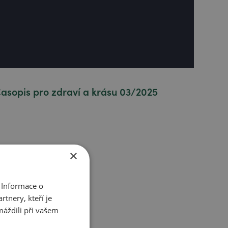
asopis pro zdraví a krásu 03/2025
×
 Informace o
tnery, kteří je
máždili při vašem