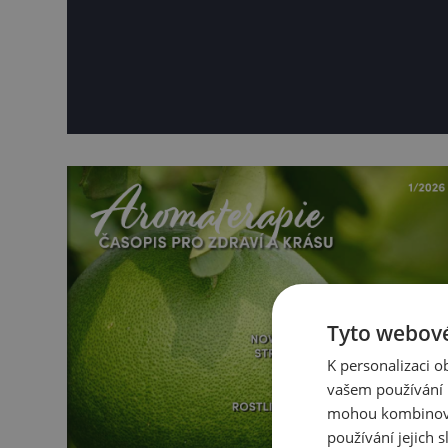
Tyto webové
K personalizaci 
vašem používání n
mohou kombinovat
používání jejich s