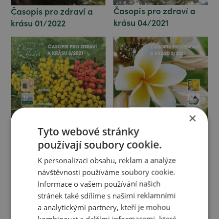
Časopis pro zdraví a
Časopis pro zdraví a
krásu 04/2021
krásu 01/2022
×
Tyto webové stránky
Časopis pro zdraví a
Časopis pro zdraví a
krásu 03/2021
krásu 02/2021
používají soubory cookie.
K personalizaci obsahu, reklam a analýze
návštěvnosti používáme soubory cookie.
Informace o vašem používání našich
stránek také sdílíme s našimi reklamními
a analytickými partnery, kteří je mohou
kombinovat s dalšími informacemi, které