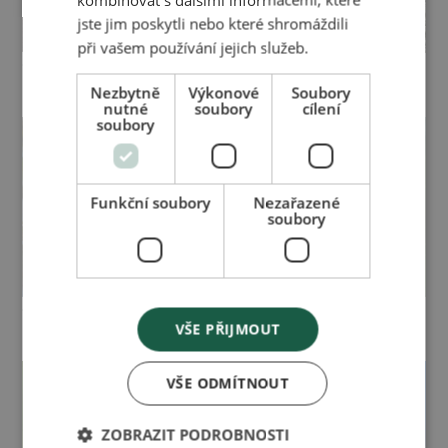
jste jim poskytli nebo které shromáždili
při vašem používání jejich služeb.
Časopis pro zdraví a
Časopis pro zdraví a
krásu 01/2021
krásu 04/2020
Nezbytně
Výkonové
Soubory
nutné
soubory
cílení
soubory
Funkční soubory
Nezařazené
soubory
Časopis pro zdraví a
Časopis pro zdraví a
VŠE PŘIJMOUT
krásu 03/2020
krásu 02/2020
VŠE ODMÍTNOUT
ZOBRAZIT PODROBNOSTI