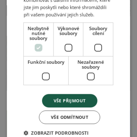
jste jim poskytli nebo které shromáždili
při vašem používání jejich služeb.
Časopis pro zdraví a
Časopis pro zdraví a
krásu 01/2021
krásu 04/2020
Nezbytně
Výkonové
Soubory
nutné
soubory
cílení
soubory
Funkční soubory
Nezařazené
soubory
Časopis pro zdraví a
Časopis pro zdraví a
VŠE PŘIJMOUT
krásu 03/2020
krásu 02/2020
VŠE ODMÍTNOUT
ZOBRAZIT PODROBNOSTI