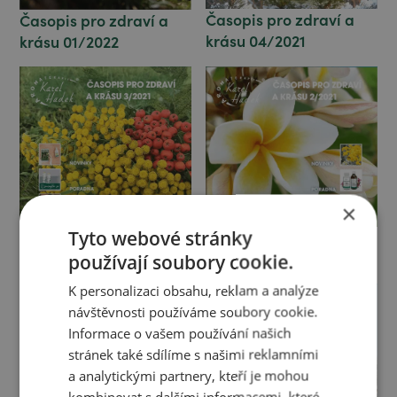
Časopis pro zdraví a
Časopis pro zdraví a
krásu 04/2021
krásu 01/2022
×
Tyto webové stránky
Časopis pro zdraví a
Časopis pro zdraví a
krásu 03/2021
krásu 02/2021
používají soubory cookie.
K personalizaci obsahu, reklam a analýze
návštěvnosti používáme soubory cookie.
Informace o vašem používání našich
stránek také sdílíme s našimi reklamními
a analytickými partnery, kteří je mohou
kombinovat s dalšími informacemi, které