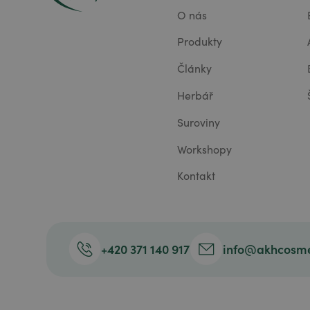
O nás
Produkty
Články
Herbář
Suroviny
Workshopy
Kontakt
+420 371 140 917
info@akhcosme