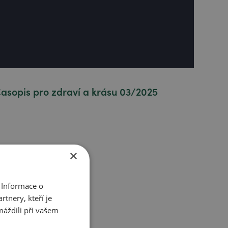
asopis pro zdraví a krásu 03/2025
×
 Informace o
tnery, kteří je
máždili při vašem