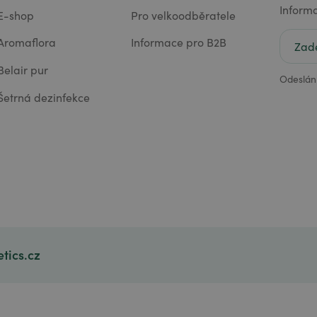
Inform
E-shop
Pro velkoodběratele
Aromaflora
Informace pro B2B
Belair pur
Odeslán
Šetrná dezinfekce
tics.cz