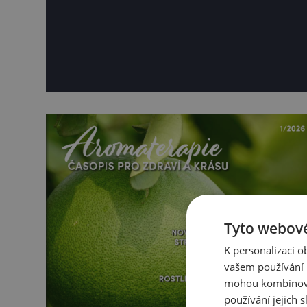
Tyto webové
K personalizaci 
vašem používání n
mohou kombinovat
používání jejich s