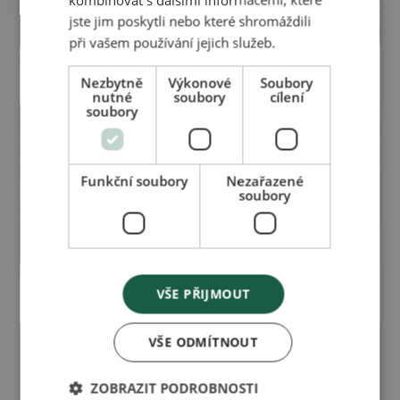
jste jim poskytli nebo které shromáždili
při vašem používání jejich služeb.
Časopis pro zdraví a
Časopis pro zdraví a
krásu 01/2021
krásu 04/2020
Nezbytně
Výkonové
Soubory
nutné
soubory
cílení
soubory
Funkční soubory
Nezařazené
soubory
Časopis pro zdraví a
Časopis pro zdraví a
VŠE PŘIJMOUT
krásu 03/2020
krásu 02/2020
VŠE ODMÍTNOUT
ZOBRAZIT PODROBNOSTI