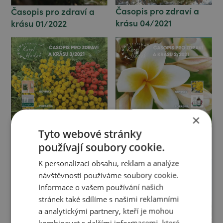
Časopis pro zdraví a
Časopis pro zdraví a
krásu 04/2021
krásu 01/2022
×
Tyto webové stránky
Časopis pro zdraví a
Časopis pro zdraví a
krásu 03/2021
krásu 02/2021
používají soubory cookie.
K personalizaci obsahu, reklam a analýze
návštěvnosti používáme soubory cookie.
Informace o vašem používání našich
stránek také sdílíme s našimi reklamními
a analytickými partnery, kteří je mohou
kombinovat s dalšími informacemi, které