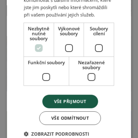
jste jim poskytli nebo které shromáždili
při vašem používání jejich služeb.
Časopis pro zdraví a
Časopis pro zdraví a
krásu 01/2021
krásu 04/2020
Nezbytně
Výkonové
Soubory
nutné
soubory
cílení
soubory
Funkční soubory
Nezařazené
soubory
Časopis pro zdraví a
Časopis pro zdraví a
VŠE PŘIJMOUT
krásu 03/2020
krásu 02/2020
VŠE ODMÍTNOUT
ZOBRAZIT PODROBNOSTI