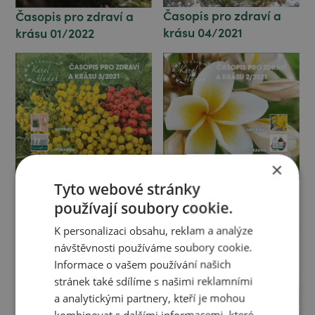
Časopis pro zdraví a
Časopis pro zdraví a
krásu 04/2021
krásu 01/2022
×
Tyto webové stránky
Časopis pro zdraví a
Časopis pro zdraví a
krásu 03/2021
krásu 02/2021
používají soubory cookie.
K personalizaci obsahu, reklam a analýze
návštěvnosti používáme soubory cookie.
Informace o vašem používání našich
stránek také sdílíme s našimi reklamními
a analytickými partnery, kteří je mohou
kombinovat s dalšími informacemi, které